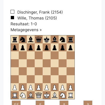
Dischinger, Frank (2154)
Wille, Thomas (2105)
Resultaat: 1-0
Klikken
Metagegevens »
om
te
openen.