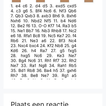
1.
e4
c6
2.
d4
d5
3.
exd5
cxd5
4.
c3
g6
5.
Bf4
Nc6
6.
Nf3
Qb6
7.
Qb3
Qxb3
8.
axb3
Bh6
9.
Bxh6
Nxh6
10.
Nbd2
Nf5
11.
b4
Nd6
12.
Be2
f6
13.
O-O
Kf7
14.
Ra3
b5
15.
Ne1
Bb7
16.
Nb3
Rhb8
17.
Nc2
e6
18.
Rfa1
Bc8
19.
Nc5
Ke7
20.
f4
Rb6
21.
Ne3
a6
22.
Bf3
Nc4
23.
Nxc4
bxc4
24.
Kf2
Nb8
25.
g4
Kd6
26.
h4
Ra7
27.
g5
fxg5
28.
hxg5
Nc6
29.
Ke3
Ne7
30.
Bg4
Nc6
31.
Rh1
Rf7
32.
Rh2
Ne7
33.
Ra1
Ng8
34.
Rah1
Rb5
35.
Bd1
Rb8
36.
Ba4
h5
37.
gxh6
Rh7
38.
Be8
Ne7
39.
Rg1
a5
40.
Bxg6
Nxg6
41.
Rxg6
axb4
42.
Rg7
Rh8
43.
h7
bxc3
44.
bxc3
Plaats een reactie