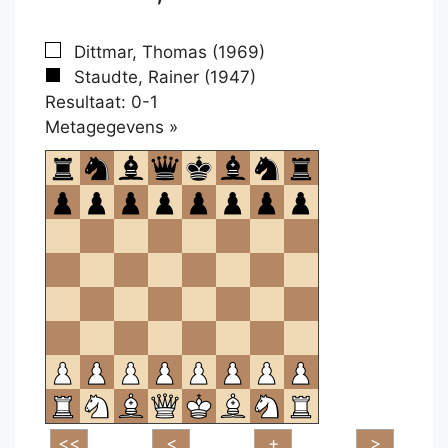
Dittmar, Thomas (1969)
Staudte, Rainer (1947)
Resultaat: 0-1
Klikken
Metagegevens »
om
te
openen.