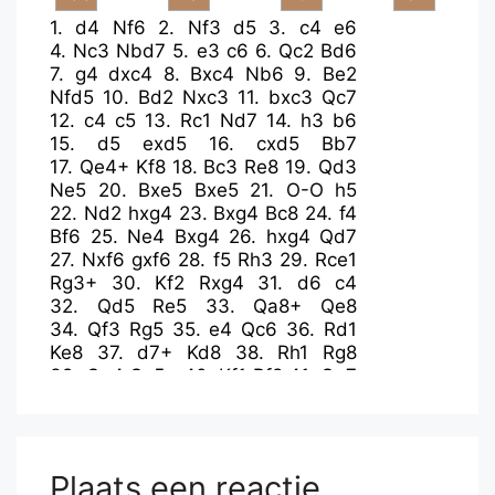
1.
d4
Nf6
2.
Nf3
d5
3.
c4
e6
4.
Nc3
Nbd7
5.
e3
c6
6.
Qc2
Bd6
7.
g4
dxc4
8.
Bxc4
Nb6
9.
Be2
Nfd5
10.
Bd2
Nxc3
11.
bxc3
Qc7
12.
c4
c5
13.
Rc1
Nd7
14.
h3
b6
15.
d5
exd5
16.
cxd5
Bb7
17.
Qe4+
Kf8
18.
Bc3
Re8
19.
Qd3
Ne5
20.
Bxe5
Bxe5
21.
O-O
h5
22.
Nd2
hxg4
23.
Bxg4
Bc8
24.
f4
Bf6
25.
Ne4
Bxg4
26.
hxg4
Qd7
27.
Nxf6
gxf6
28.
f5
Rh3
29.
Rce1
Rg3+
30.
Kf2
Rxg4
31.
d6
c4
32.
Qd5
Re5
33.
Qa8+
Qe8
34.
Qf3
Rg5
35.
e4
Qc6
36.
Rd1
Ke8
37.
d7+
Kd8
38.
Rh1
Rg8
39.
Qg4
Qc5+
40.
Kf1
Rf8
41.
Qg7
Rxe4
42.
Qxf6+
Qe7
43.
Rh8
Rf4+
44.
Kg2
Rg4+
45.
Kf3
Rgg8
46.
Qc6
Qa3+
47.
Ke4
Rg4+
Plaats een reactie