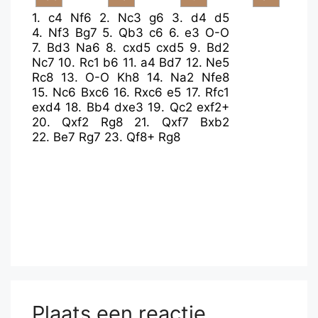
1.
c4
Nf6
2.
Nc3
g6
3.
d4
d5
4.
Nf3
Bg7
5.
Qb3
c6
6.
e3
O-O
7.
Bd3
Na6
8.
cxd5
cxd5
9.
Bd2
Nc7
10.
Rc1
b6
11.
a4
Bd7
12.
Ne5
Rc8
13.
O-O
Kh8
14.
Na2
Nfe8
15.
Nc6
Bxc6
16.
Rxc6
e5
17.
Rfc1
exd4
18.
Bb4
dxe3
19.
Qc2
exf2+
20.
Qxf2
Rg8
21.
Qxf7
Bxb2
22.
Be7
Rg7
23.
Qf8+
Rg8
Plaats een reactie