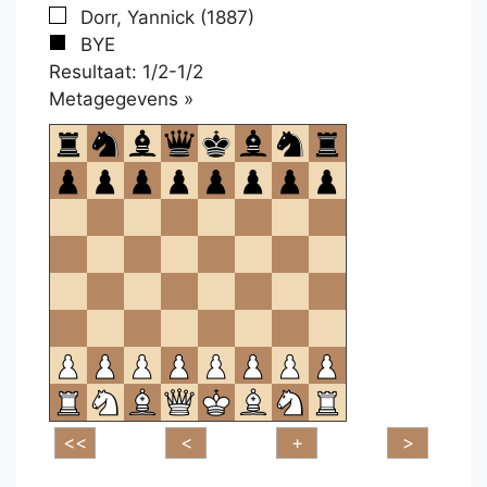
Dorr, Yannick (1887)
BYE
Resultaat: 1/2-1/2
Klikken
Metagegevens »
om
te
openen.