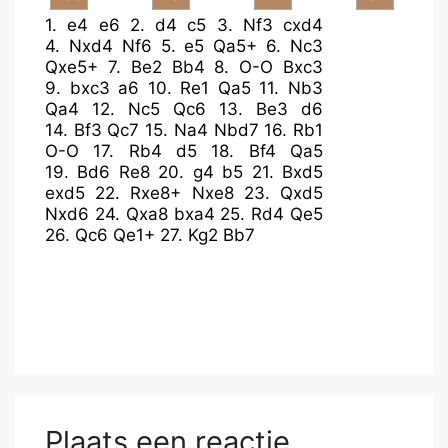
1.
e4
e6
2.
d4
c5
3.
Nf3
cxd4
4.
Nxd4
Nf6
5.
e5
Qa5+
6.
Nc3
Qxe5+
7.
Be2
Bb4
8.
O-O
Bxc3
9.
bxc3
a6
10.
Re1
Qa5
11.
Nb3
Qa4
12.
Nc5
Qc6
13.
Be3
d6
14.
Bf3
Qc7
15.
Na4
Nbd7
16.
Rb1
O-O
17.
Rb4
d5
18.
Bf4
Qa5
19.
Bd6
Re8
20.
g4
b5
21.
Bxd5
exd5
22.
Rxe8+
Nxe8
23.
Qxd5
Nxd6
24.
Qxa8
bxa4
25.
Rd4
Qe5
26.
Qc6
Qe1+
27.
Kg2
Bb7
Plaats een reactie