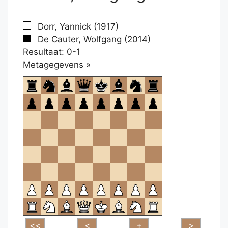
Dorr, Yannick (1917)
De Cauter, Wolfgang (2014)
Resultaat: 0-1
Klikken
Metagegevens »
om
te
openen.