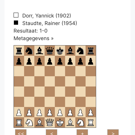
Dorr, Yannick (1902)
Staudte, Rainer (1954)
Resultaat: 1-0
Klikken
Metagegevens »
om
te
openen.