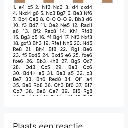
1.
e4
c5
2.
Nf3
Nc6
3.
d4
cxd4
4.
Nxd4
g6
5.
Nc3
Bg7
6.
Be3
Nf6
7.
Bc4
Qa5
8.
O-O
O-O
9.
Bb3
d6
10.
f3
Bd7
11.
Qe2
Ne5
12.
Rad1
a6
13.
Bf2
Rac8
14.
Kh1
Rfd8
15.
Bg3
b5
16.
f4
Bg4
17.
Nf3
Nxf3
18.
gxf3
Bh3
19.
Rfe1
Nh5
20.
Nd5
Re8
21.
Bh4
Bf8
22.
Rg1
Be6
23.
f5
Bxd5
24.
Bxd5
e6
25.
fxe6
fxe6
26.
Bb3
Kh8
27.
Bg5
Qc7
28.
Qd3
Qc5
29.
Be3
Qc6
30.
Bd4+
e5
31.
Be3
a5
32.
c3
Be7
33.
Bh6
Red8
34.
Qf1
a4
35.
Be6
Rb8
36.
Qh3
Bf6
37.
Bf7
Qd7
38.
Be6
Qe7
39.
Bf5
Rg8
40.
Bg4
Nf4
41.
Bxf4
exf4
42.
Rd5
b4
43.
cxb4
Rxb4
44.
Rgd1
Be5
45.
b3
axb3
46.
axb3
Rxb3
47.
Be6
Rgb8
48.
Rxe5
dxe5
49.
Bxb3
Rxb3
50.
Qc8+
Kg7
Plaats een reactie
51.
Rd7
Kf6
52.
Rxe7
Kxe7