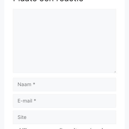
53.
Qc5+
Kf6
54.
Qd6+
Reactie
Naam
E-
mail
Site