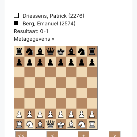
Driessens, Patrick (2276)
Berg, Emanuel (2574)
Resultaat: 0-1
Klikken
Metagegevens »
om
te
openen.