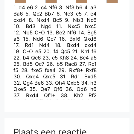
1.
d4
e6
2.
c4
Nf6
3.
Nf3
b6
4.
a3
Ba6
5.
Qc2
Bb7
6.
Nc3
c5
7.
e4
cxd4
8.
Nxd4
Bc5
9.
Nb3
Nc6
10.
Bd3
Ng4
11.
Nxc5
bxc5
12.
Nb5
O-O
13.
Be2
Nf6
14.
Bg5
a6
15.
Nd6
Qc7
16.
Bxf6
Qxd6
17.
Rd1
Nd4
18.
Bxd4
cxd4
19.
O-O
e5
20.
f4
Qc5
21.
Kh1
f6
22.
b4
Qc6
23.
c5
Kh8
24.
Bc4
a5
25.
Bd5
Qc7
26.
b5
Rac8
27.
Rc1
f5
28.
fxe5
fxe4
29.
Rxf8+
Rxf8
30.
Qxe4
Qxc5
31.
Rd1
Bxd5
32.
Qg4
Be6
33.
Qh4
Qxb5
34.
h3
Qxe5
35.
Qe7
Qf6
36.
Qd6
h6
37.
Rxd4
Qf1+
38.
Kh2
Rf2
39.
Qg3
Rf5
40.
Qg6
Rf6
41.
Qe4
Qf5
Plaats een reactie