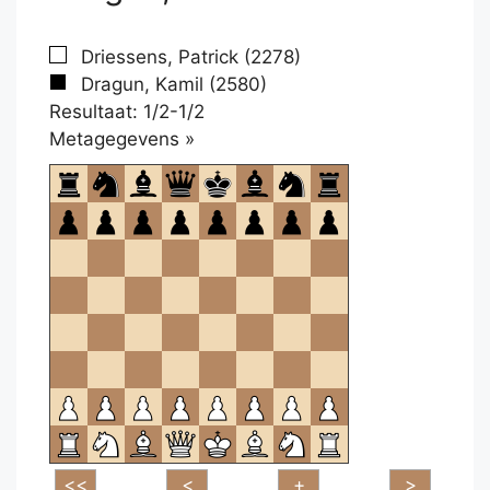
Driessens, Patrick (2278)
Dragun, Kamil (2580)
Resultaat: 1/2-1/2
Klikken
Metagegevens »
om
te
openen.