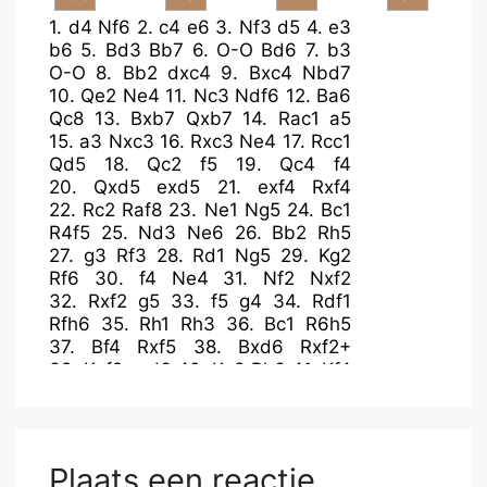
1.
d4
Nf6
2.
c4
e6
3.
Nf3
d5
4.
e3
b6
5.
Bd3
Bb7
6.
O-O
Bd6
7.
b3
O-O
8.
Bb2
dxc4
9.
Bxc4
Nbd7
10.
Qe2
Ne4
11.
Nc3
Ndf6
12.
Ba6
Qc8
13.
Bxb7
Qxb7
14.
Rac1
a5
15.
a3
Nxc3
16.
Rxc3
Ne4
17.
Rcc1
Qd5
18.
Qc2
f5
19.
Qc4
f4
20.
Qxd5
exd5
21.
exf4
Rxf4
22.
Rc2
Raf8
23.
Ne1
Ng5
24.
Bc1
R4f5
25.
Nd3
Ne6
26.
Bb2
Rh5
27.
g3
Rf3
28.
Rd1
Ng5
29.
Kg2
Rf6
30.
f4
Ne4
31.
Nf2
Nxf2
32.
Rxf2
g5
33.
f5
g4
34.
Rdf1
Rfh6
35.
Rh1
Rh3
36.
Bc1
R6h5
37.
Bf4
Rxf5
38.
Bxd6
Rxf2+
39.
Kxf2
cxd6
40.
Ke3
Rh6
41.
Kf4
Re6
42.
Kxg4
Re3
43.
Rb1
Rd3
44.
Kf5
Kf7
45.
a4
Rf3+
46.
Kg5
Rd3
47.
Kf5
Rf3+
48.
Kg5
Rd3
Plaats een reactie