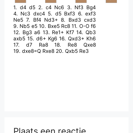
1.
d4
d5
2.
c4
Nc6
3.
Nf3
Bg4
4.
Nc3
dxc4
5.
d5
Bxf3
6.
exf3
Ne5
7.
Bf4
Nd3+
8.
Bxd3
cxd3
9.
Nb5
e5
10.
Bxe5
Rc8
11.
O-O
f6
12.
Bg3
a6
13.
Re1+
Kf7
14.
Qb3
axb5
15.
d6+
Kg6
16.
Qxd3+
Kh6
17.
d7
Ra8
18.
Re8
Qxe8
19.
dxe8=Q
Rxe8
20.
Qxb5
Re3
Plaats een reactie