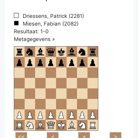
Driessens, Patrick (2281)
Miesen, Fabian (2082)
Resultaat: 1-0
Klikken
Metagegevens »
om
te
openen.