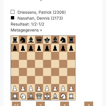
Driessens, Patrick (2306)
Nasshan, Dennis (2173)
Resultaat: 1/2-1/2
Klikken
Metagegevens »
om
te
openen.