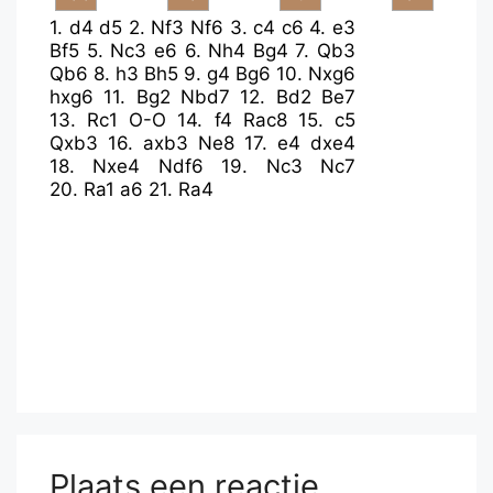
1.
d4
d5
2.
Nf3
Nf6
3.
c4
c6
4.
e3
Bf5
5.
Nc3
e6
6.
Nh4
Bg4
7.
Qb3
Qb6
8.
h3
Bh5
9.
g4
Bg6
10.
Nxg6
hxg6
11.
Bg2
Nbd7
12.
Bd2
Be7
13.
Rc1
O-O
14.
f4
Rac8
15.
c5
Qxb3
16.
axb3
Ne8
17.
e4
dxe4
18.
Nxe4
Ndf6
19.
Nc3
Nc7
20.
Ra1
a6
21.
Ra4
Plaats een reactie