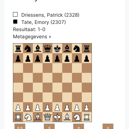
Driessens, Patrick (2328)
Tate, Emory (2307)
Resultaat: 1-0
Klikken
Metagegevens »
om
te
openen.