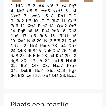
1.
Nf3
g6
2.
d4
Nf6
3.
c4
Bg7
4.
Nc3
d5
5.
cxd5
Nxd5
6.
e4
Nxc3
7.
bxc3
c5
8.
Rb1
O-O
9.
Be2
b6
10.
O-O
Bb7
11.
Qd3
Ba6
12.
Qe3
Bxe2
13.
Qxe2
Qc7
14.
Bg5
h6
15.
Bh4
Rd8
16.
Qe3
Na6
17.
d5
Re8
18.
Rfd1
e5
19.
Qe2
Nb8
20.
Nd2
Bf8
21.
Qb5
Nd7
22.
Nc4
Rac8
23.
a4
Qb7
24.
Qb3
Rb8
25.
Na5
Qc7
26.
Nc6
Ra8
27.
a5
Bd6
28.
c4
Kh7
29.
f3
Rg8
30.
h3
f5
31.
axb6
Nxb6
32.
Be1
Qf7
33.
Nxa7
Rxa7
34.
Qxb6
Rd7
35.
Qc6
Rg7
36.
Bf2
fxe4
37.
fxe4
Qf4
38.
Bxc5
Bxc5+
39.
Qxc5
Rc7
40.
Qb4
Qxe4
41.
d6
Ra7
42.
c5
Qe3+
43.
Kh1
Ra2
44.
Qg4
h5
45.
Qf3
Qxf3
46.
gxf3
Rf7
47.
Rb3
Plaats een reactie