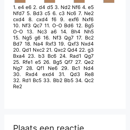
1.
e4
e6
2.
d4
d5
3.
Nd2
Nf6
4.
e5
Nfd7
5.
Bd3
c5
6.
c3
Nc6
7.
Ne2
cxd4
8.
cxd4
f6
9.
exf6
Nxf6
10.
Nf3
Qc7
11.
O-O
Bd6
12.
Bg5
O-O
13.
Nc3
a6
14.
Bh4
Nh5
15.
Ng5
g6
16.
Nf3
Qg7
17.
Bc2
Bd7
18.
Na4
Rxf3
19.
Qxf3
Nxd4
20.
Qd1
Nxc2
21.
Qxc2
Qd4
22.
g3
Bxa4
23.
b3
Bc6
24.
Rad1
Qg7
25.
Rfe1
e5
26.
Bg5
Qf7
27.
Qe2
Ng7
28.
Qf1
Ne6
29.
Bc1
Nd4
30.
Rxd4
exd4
31.
Qd3
Re8
32.
Rd1
Bc5
33.
Bb2
Bb5
34.
Qc2
Re2
Plaats een reactie