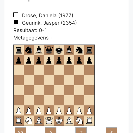
Drose, Daniela (1977)
Geurink, Jasper (2354)
Resultaat: 0-1
Klikken
Metagegevens »
om
te
openen.