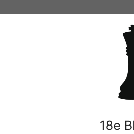
Ga
naar
de
inhoud
18e B