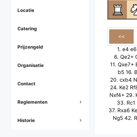
Locatie
Catering
Prijzengeld
1.
e4
e6
6.
Qe2+
11.
Qxe7+
Organisatie
b5
16.
20.
cxb4
N
Contact
24.
Ke2
Rf
Nxf4+
29.
Reglementen
33.
Rc1
37.
Rxa6
K
Ng5
42.
R
Historie
46.
Ra4
h
h3
51.
a4
N