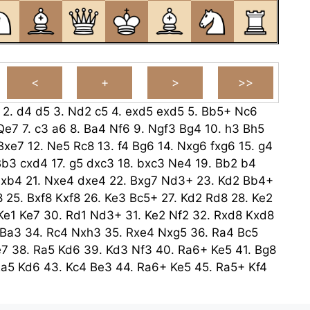
2.
d4
d5
3.
Nd2
c5
4.
exd5
exd5
5.
Bb5+
Nc6
Qe7
7.
c3
a6
8.
Ba4
Nf6
9.
Ngf3
Bg4
10.
h3
Bh5
Bxe7
12.
Ne5
Rc8
13.
f4
Bg6
14.
Nxg6
fxg6
15.
g4
Bb3
cxd4
17.
g5
dxc3
18.
bxc3
Ne4
19.
Bb2
b4
xb4
21.
Nxe4
dxe4
22.
Bxg7
Nd3+
23.
Kd2
Bb4+
8
25.
Bxf8
Kxf8
26.
Ke3
Bc5+
27.
Kd2
Rd8
28.
Ke2
Ke1
Ke7
30.
Rd1
Nd3+
31.
Ke2
Nf2
32.
Rxd8
Kxd8
Ba3
34.
Rc4
Nxh3
35.
Rxe4
Nxg5
36.
Ra4
Bc5
e7
38.
Ra5
Kd6
39.
Kd3
Nf3
40.
Ra6+
Ke5
41.
Bg8
a5
Kd6
43.
Kc4
Be3
44.
Ra6+
Ke5
45.
Ra5+
Kf4
5
47.
Kd3+
Kf3
48.
Bd5+
Kf2
49.
Ra6
h4
50.
Rxg6
f3
52.
Bxf3
Kxf3
53.
Rg7
Bf2
54.
Rh7
Kg2
55.
Ke2