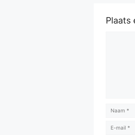
Bc5
56.
Rg
Plaats 
Reactie
Naam
E-
mail