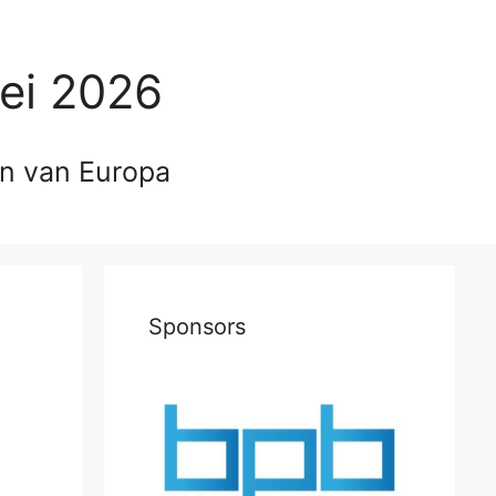
ei 2026
en van Europa
Sponsors