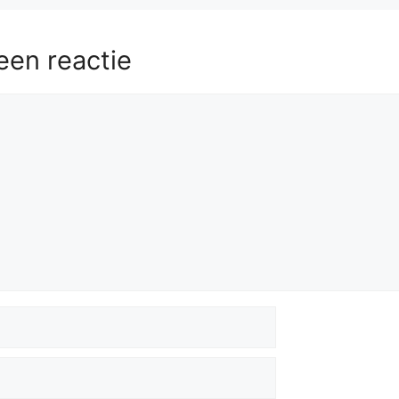
7+
Kh2
57.
Kf1
Bd4
58.
Rh7
Kg3
59.
a5
h2
60.
a6
Ba7
een reactie