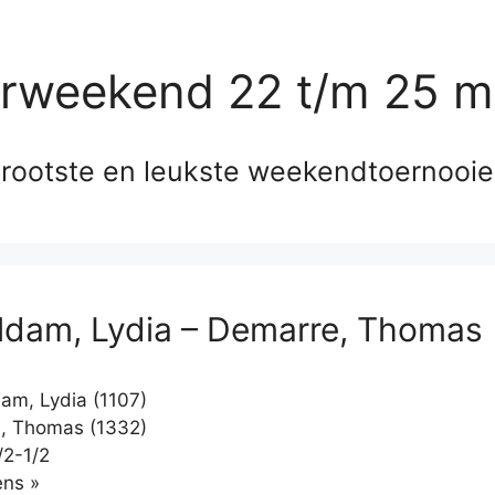
erweekend 22 t/m 25 m
rootste en leukste weekendtoernooi
dam, Lydia – Demarre, Thomas
m, Lydia (1107)
, Thomas (1332)
/2-1/2
Klikken
ns »