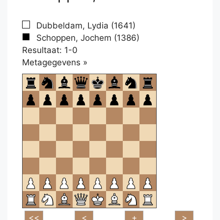
Dubbeldam, Lydia (1641)
Schoppen, Jochem (1386)
Resultaat: 1-0
Klikken
Metagegevens »
om
te
openen.