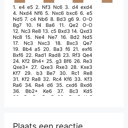
1.
e4
e5
2.
Nf3
Nc6
3.
d4
exd4
4.
Nxd4
Nf6
5.
Nxc6
bxc6
6.
e5
Nd5
7.
c4
Nb6
8.
Bd3
g6
9.
O-O
Bg7
10.
f4
Ba6
11.
Qe2
O-O
12.
Nc3
Re8
13.
c5
Bxd3
14.
Qxd3
Nc8
15.
Ne4
Ne7
16.
Bd2
Nd5
17.
Nc3
Nxc3
18.
Bxc3
Qe7
19.
Bb4
a5
20.
Ba3
f6
21.
exf6
Bxf6
22.
Rad1
Rad8
23.
Rf3
Qe4
24.
Kf2
Bh4+
25.
g3
Bf6
26.
Re3
Qxe3+
27.
Qxe3
Rxe3
28.
Kxe3
Kf7
29.
b3
Be7
30.
Rc1
Re8
31.
Kf2
Ra8
32.
Rc4
Kf6
33.
Kf3
Ra6
34.
Ra4
d6
35.
cxd6
Bxd6
36.
Bb2+
Ke6
37.
Bc3
Kd5
38.
Rxa5+
Rxa5
39.
Bxa5
Kc5
40.
Bc3
Kb5
41.
g4
c5
42.
h4
c4
43.
Ke4
cxb3
44.
axb3
Kc6
45.
h5
gxh5
46.
gxh5
Kd7
47.
Kf5
Ke7
48.
Be5
Bxe5
49.
fxe5
Kf7
Plaats een reactie
50.
e6+
Ke7
51.
b4
c6
52.
h6
Ke8