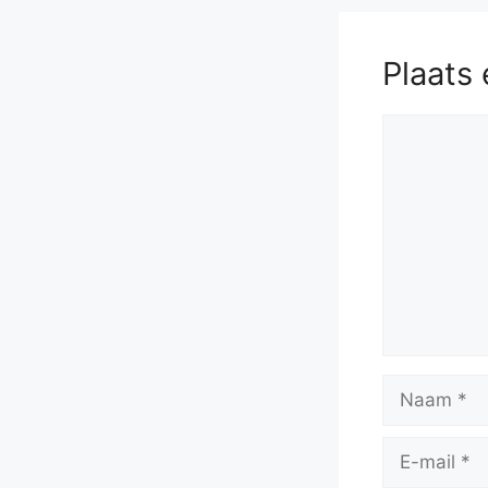
Plaats 
Reactie
Naam
E-
mail