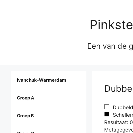
Pinkst
Een van de g
Ivanchuk-Warmerdam
Dubbel
Groep A
Dubbelda
Schellem
Groep B
Resultaat: 0
Metagegeve