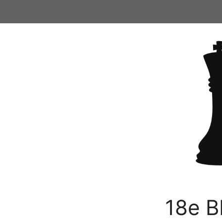
Ga
naar
de
inhoud
18e B