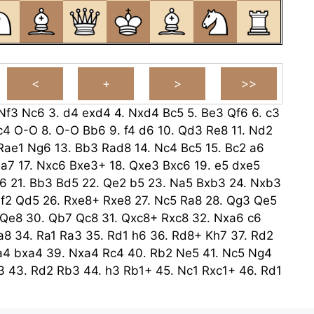
Nf3
Nc6
3.
d4
exd4
4.
Nxd4
Bc5
5.
Be3
Qf6
6.
c3
c4
O-O
8.
O-O
Bb6
9.
f4
d6
10.
Qd3
Re8
11.
Nd2
Rae1
Ng6
13.
Bb3
Rad8
14.
Nc4
Bc5
15.
Bc2
a6
Ba7
17.
Nxc6
Bxe3+
18.
Qxe3
Bxc6
19.
e5
dxe5
6
21.
Bb3
Bd5
22.
Qe2
b5
23.
Na5
Bxb3
24.
Nxb3
f2
Qd5
26.
Rxe8+
Rxe8
27.
Nc5
Ra8
28.
Qg3
Qe5
Qe8
30.
Qb7
Qc8
31.
Qxc8+
Rxc8
32.
Nxa6
c6
a8
34.
Ra1
Ra3
35.
Rd1
h6
36.
Rd8+
Kh7
37.
Rd2
a4
bxa4
39.
Nxa4
Rc4
40.
Rb2
Ne5
41.
Nc5
Ng4
3
43.
Rd2
Rb3
44.
h3
Rb1+
45.
Nc1
Rxc1+
46.
Rd1
Rxd1#