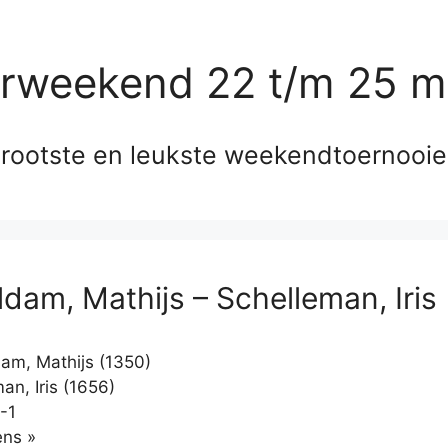
erweekend 22 t/m 25 m
rootste en leukste weekendtoernooi
dam, Mathijs – Schelleman, Iris
m, Mathijs (1350)
an, Iris (1656)
-1
Klikken
ns »