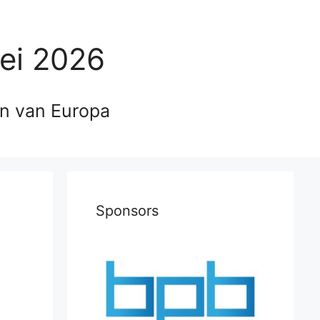
ei 2026
en van Europa
Sponsors