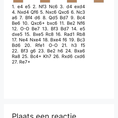
1.
e4
e5
2.
Nf3
Nc6
3.
d4
exd4
4.
Nxd4
Qf6
5.
Nxc6
Qxc6
6.
Nc3
a6
7.
Bf4
d6
8.
Qd5
Bd7
9.
Bc4
Be6
10.
Qxc6+
bxc6
11.
Be2
Nf6
12.
O-O
Be7
13.
Bf3
Bd7
14.
e5
dxe5
15.
Bxe5
Rc8
16.
Rad1
Rb8
17.
Ne4
Nxe4
18.
Bxe4
f6
19.
Bc3
Bd6
20.
Rfe1
O-O
21.
h3
f5
22.
Bf3
g6
23.
Be2
h6
24.
Bxa6
Ra8
25.
Bc4+
Kh7
26.
Rxd6
cxd6
27.
Re7+
Plaats een reactie