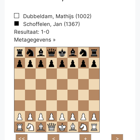
Dubbeldam, Mathijs (1002)
Schoffelen, Jan (1367)
Resultaat: 1-0
Klikken
Metagegevens »
om
te
openen.