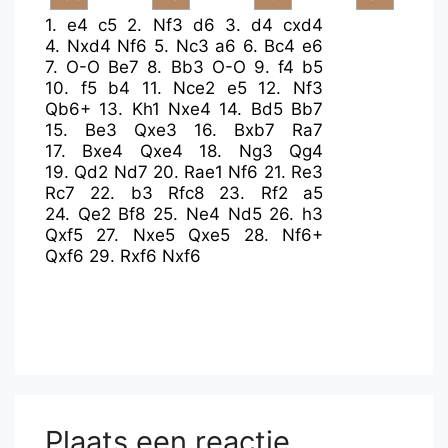
1.
e4
c5
2.
Nf3
d6
3.
d4
cxd4
4.
Nxd4
Nf6
5.
Nc3
a6
6.
Bc4
e6
7.
O-O
Be7
8.
Bb3
O-O
9.
f4
b5
10.
f5
b4
11.
Nce2
e5
12.
Nf3
Qb6+
13.
Kh1
Nxe4
14.
Bd5
Bb7
15.
Be3
Qxe3
16.
Bxb7
Ra7
17.
Bxe4
Qxe4
18.
Ng3
Qg4
19.
Qd2
Nd7
20.
Rae1
Nf6
21.
Re3
Rc7
22.
b3
Rfc8
23.
Rf2
a5
24.
Qe2
Bf8
25.
Ne4
Nd5
26.
h3
Qxf5
27.
Nxe5
Qxe5
28.
Nf6+
Qxf6
29.
Rxf6
Nxf6
Plaats een reactie