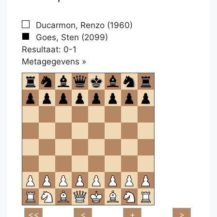
Ducarmon, Renzo (1960)
Goes, Sten (2099)
Resultaat: 0-1
Klikken
Metagegevens »
om
te
openen.