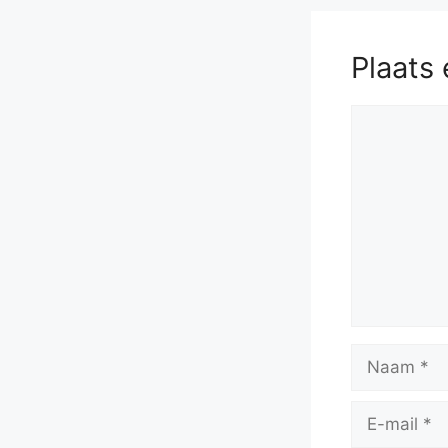
Plaats 
Reactie
Naam
E-
mail