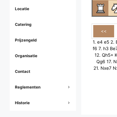
Locatie
Catering
Prijzengeld
1.
e4
e5
2.
f6
7.
h3
Be
12.
Qh5+
Organisatie
Qg6
17.
N
21.
Nxe7
N
Contact
Reglementen
Historie