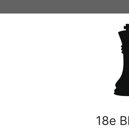
Ga
naar
de
inhoud
18e B