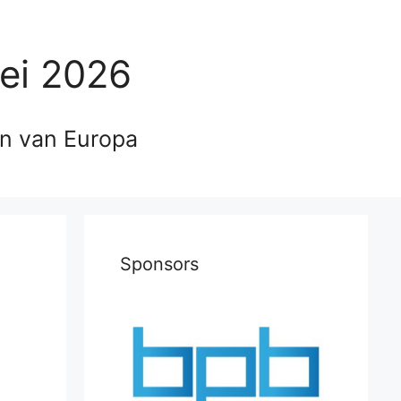
ei 2026
en van Europa
Sponsors