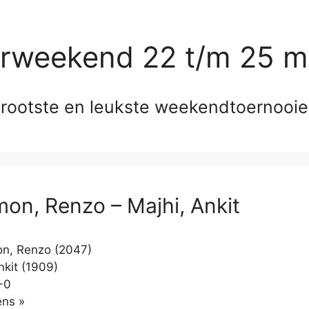
erweekend 22 t/m 25 m
rootste en leukste weekendtoernooi
on, Renzo – Majhi, Ankit
n, Renzo (2047)
nkit (1909)
-0
Klikken
ns »