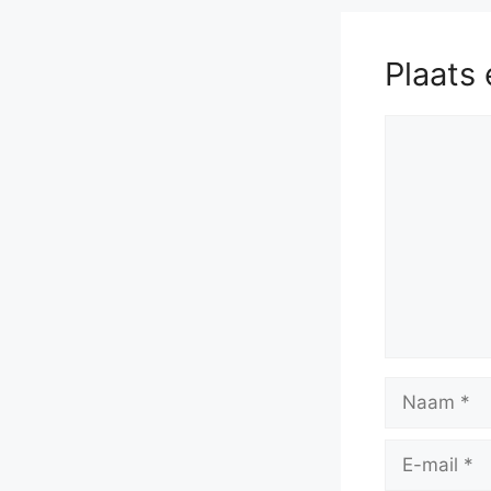
Plaats 
Reactie
Naam
E-
mail