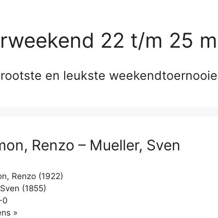
erweekend 22 t/m 25 m
rootste en leukste weekendtoernooi
on, Renzo – Mueller, Sven
n, Renzo (1922)
 Sven (1855)
-0
Klikken
ns »