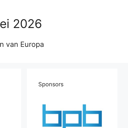
ei 2026
en van Europa
Sponsors