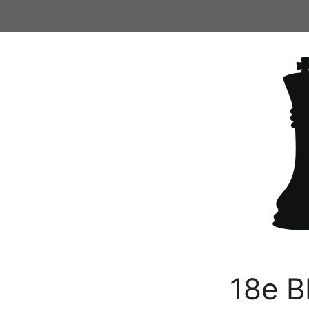
Ga
naar
de
inhoud
18e B