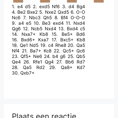
1.
e4
d5
2.
exd5
Nf6
3.
d4
Bg4
4.
Be2
Bxe2
5.
Nxe2
Qxd5
6.
O-O
Nc6
7.
Nbc3
Qh5
8.
Bf4
O-O-O
9.
a4
e5
10.
Be3
exd4
11.
Nxd4
Qg6
12.
Ncb5
Nxd4
13.
Bxd4
c5
14.
Nxa7+
Kb8
15.
Be5+
Bd6
16.
Bxd6+
Kxa7
17.
Bxc5+
Kb8
18.
Qe1
Nd5
19.
c4
Rhe8
20.
Qa5
Nf4
21.
Ba7+
Kc8
22.
Qc5+
Qc6
23.
Qf5+
Ne6
24.
b4
g6
25.
Qb5
Qe4
26.
Rfe1
Qg4
27.
Bb6
Rd7
28.
Qa5
Rd2
29.
Qa8+
Kd7
30.
Qxb7+
Plaats een reactie