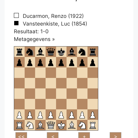
Ducarmon, Renzo (1922)
Vansteenkiste, Luc (1854)
Resultaat: 1-0
Klikken
Metagegevens »
om
te
openen.