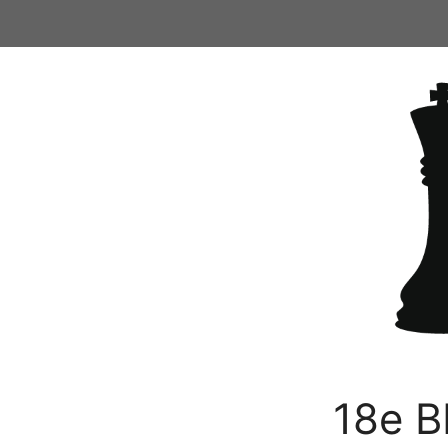
Ga
naar
de
inhoud
18e B