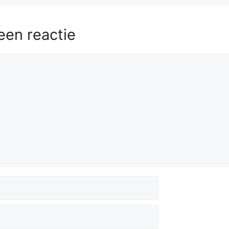
6
58.
Ke3
Kd5
59.
Kd2
Kc4
60.
g3
Kd5
61.
Ke2
Kc4
62.
Kd2
een reactie