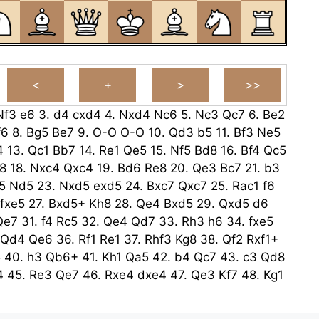
Nf3
e6
3.
d4
cxd4
4.
Nxd4
Nc6
5.
Nc3
Qc7
6.
Be2
f6
8.
Bg5
Be7
9.
O-O
O-O
10.
Qd3
b5
11.
Bf3
Ne5
4
13.
Qc1
Bb7
14.
Re1
Qe5
15.
Nf5
Bd8
16.
Bf4
Qc5
8
18.
Nxc4
Qxc4
19.
Bd6
Re8
20.
Qe3
Bc7
21.
b3
5
Nd5
23.
Nxd5
exd5
24.
Bxc7
Qxc7
25.
Rac1
f6
fxe5
27.
Bxd5+
Kh8
28.
Qe4
Bxd5
29.
Qxd5
d6
Qe7
31.
f4
Rc5
32.
Qe4
Qd7
33.
Rh3
h6
34.
fxe5
Qd4
Qe6
36.
Rf1
Re1
37.
Rhf3
Kg8
38.
Qf2
Rxf1+
5
40.
h3
Qb6+
41.
Kh1
Qa5
42.
b4
Qc7
43.
c3
Qd8
4
45.
Re3
Qe7
46.
Rxe4
dxe4
47.
Qe3
Kf7
48.
Kg1
4
Qe5
50.
Qa7+
Ke8
51.
Qa8+
Kd7
52.
Qb7+
Ke8
Kf7
54.
Qd7+
Qe7
55.
Qxe7+
Kxe7
56.
hxg5
hxg5