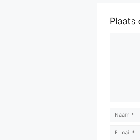
57.
Kf2
Ke
Plaats 
Reactie
Naam
E-
mail