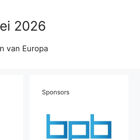
ei 2026
en van Europa
Sponsors