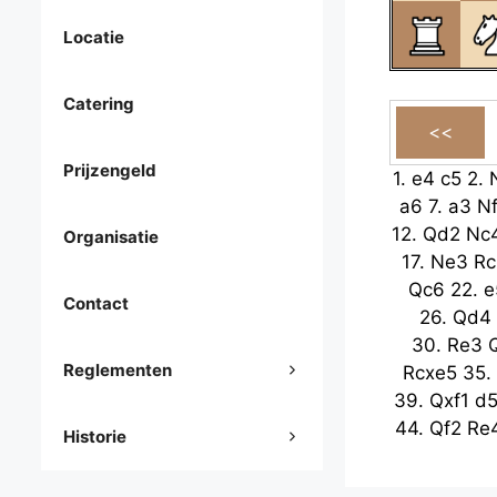
Locatie
Catering
Prijzengeld
1.
e4
c5
2.
a6
7.
a3
N
12.
Qd2
Nc
Organisatie
17.
Ne3
Rc
Qc6
22.
e
Contact
26.
Qd4
30.
Re3
Reglementen
Rcxe5
35.
39.
Qxf1
d
44.
Qf2
Re
Historie
g5
49.
h
53.
Qc6+