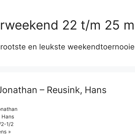
erweekend 22 t/m 25 m
rootste en leukste weekendtoernooi
Jonathan – Reusink, Hans
onathan
, Hans
/2-1/2
Klikken
ns »