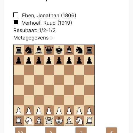
Eben, Jonathan (1806)
Verhoef, Ruud (1919)
Resultaat: 1/2-1/2
Klikken
Metagegevens »
om
te
openen.