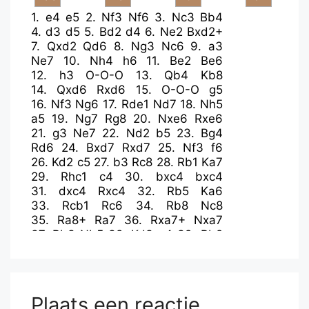
1.
e4
e5
2.
Nf3
Nf6
3.
Nc3
Bb4
4.
d3
d5
5.
Bd2
d4
6.
Ne2
Bxd2+
7.
Qxd2
Qd6
8.
Ng3
Nc6
9.
a3
Ne7
10.
Nh4
h6
11.
Be2
Be6
12.
h3
O-O-O
13.
Qb4
Kb8
14.
Qxd6
Rxd6
15.
O-O-O
g5
16.
Nf3
Ng6
17.
Rde1
Nd7
18.
Nh5
a5
19.
Ng7
Rg8
20.
Nxe6
Rxe6
21.
g3
Ne7
22.
Nd2
b5
23.
Bg4
Rd6
24.
Bxd7
Rxd7
25.
Nf3
f6
26.
Kd2
c5
27.
b3
Rc8
28.
Rb1
Ka7
29.
Rhc1
c4
30.
bxc4
bxc4
31.
dxc4
Rxc4
32.
Rb5
Ka6
33.
Rcb1
Rc6
34.
Rb8
Nc8
35.
Ra8+
Ra7
36.
Rxa7+
Nxa7
37.
Rb3
Nb5
38.
Kd3
a4
39.
Rb2
Rc3+
40.
Ke2
Nxa3
41.
Ne1
Nb5
42.
Nd3
a3
43.
Ra2
Ka5
44.
Kd2
Nd6
45.
f3
Nc4+
46.
Kc1
Ne3
47.
f4
gxf4
48.
gxf4
Nc4
49.
fxe5
Plaats een reactie
Nxe5
50.
Nf4
Rf3
51.
Nd5
Nc4