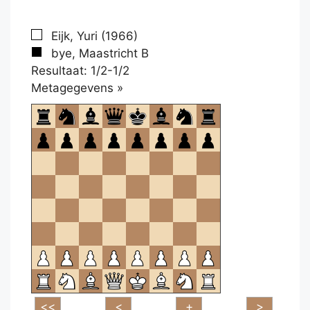
Eijk, Yuri (1966)
bye, Maastricht B
Resultaat: 1/2-1/2
Klikken
Metagegevens »
om
te
openen.