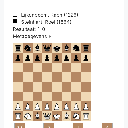
Eijkenboom, Raph (1226)
Steinhart, Roel (1564)
Resultaat: 1-0
Klikken
Metagegevens »
om
te
openen.