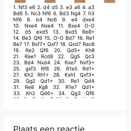
1.
Nf3
e6
2.
d4
d5
3.
e3
a6
4.
a3
Bd6
5.
Nc3
Nf6
6.
Bd3
Ng4
7.
h3
Nf6
8.
b4
Nc6
9.
e4
dxe4
10.
Nxe4
Nxe4
11.
Bxe4
O-O
12.
d5
exd5
13.
Bxd5
Re8+
14.
Be3
Qf6
15.
O-O
Bd7
16.
Re1
Be7
17.
Bxf7+
Qxf7
18.
Qxd7
Rac8
19.
Re2
Qf6
20.
Qd5+
Kh8
21.
Rae1
Rcd8
22.
Qg5
Qc3
23.
Bd4
Nxd4
24.
Rxe7
Nxf3+
25.
gxf3
Rf8
26.
R1e5
Rd1+
27.
Kh2
Rh1+
28.
Kxh1
Qxf3+
29.
Qg2
Qd1+
30.
Re1
Qd4
31.
Re8
Kg8
32.
R1e7
Qd1+
33.
Kh2
Qd6+
34.
Qg3
Qf6
35.
Qxg7+
Qxg7
36.
Rxg7+
Kxg7
37.
Rxf8
Kxf8
38.
Kg3
Plaats een reactie