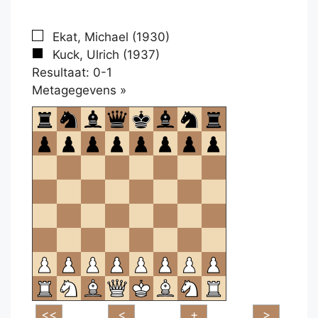
Ekat, Michael (1930)
Kuck, Ulrich (1937)
Resultaat: 0-1
Klikken
Metagegevens »
om
te
openen.