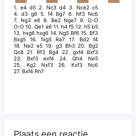
1.
e4
d5
2.
Nc3
d4
3.
Nce2
c5
4.
d3
g6
5.
f4
Bg7
6.
Nf3
Nc6
7.
Ng3
e6
8.
Be2
Nge7
9.
O-O
O-O
10.
Qe1
a6
11.
h4
f5
12.
h5
b5
13.
hxg6
hxg6
14.
Ng5
Bf6
15.
Bf3
Bxg5
16.
fxg5
Ra7
17.
Bd2
f4
18.
Ne2
e5
19.
g3
Bh3
20.
Bg2
Qc8
21.
Rf3
Bg4
22.
gxf4
Bxf3
23.
Bxf3
exf4
24.
Qh4
Ne5
25.
Kg2
Nxf3
26.
Kxf3
Nc6
27.
Bxf4
Rh7
Plaats een reactie