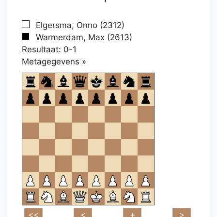
Elgersma, Onno (2312)
Warmerdam, Max (2613)
Resultaat: 0-1
Klikken
Metagegevens »
om
te
openen.