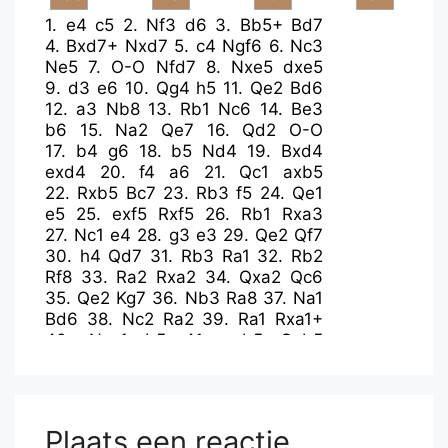
1.
e4
c5
2.
Nf3
d6
3.
Bb5+
Bd7
4.
Bxd7+
Nxd7
5.
c4
Ngf6
6.
Nc3
Ne5
7.
O-O
Nfd7
8.
Nxe5
dxe5
9.
d3
e6
10.
Qg4
h5
11.
Qe2
Bd6
12.
a3
Nb8
13.
Rb1
Nc6
14.
Be3
b6
15.
Na2
Qe7
16.
Qd2
O-O
17.
b4
g6
18.
b5
Nd4
19.
Bxd4
exd4
20.
f4
a6
21.
Qc1
axb5
22.
Rxb5
Bc7
23.
Rb3
f5
24.
Qe1
e5
25.
exf5
Rxf5
26.
Rb1
Rxa3
27.
Nc1
e4
28.
g3
e3
29.
Qe2
Qf7
30.
h4
Qd7
31.
Rb3
Ra1
32.
Rb2
Rf8
33.
Ra2
Rxa2
34.
Qxa2
Qc6
35.
Qe2
Kg7
36.
Nb3
Ra8
37.
Na1
Bd6
38.
Nc2
Ra2
39.
Ra1
Rxa1+
40.
Nxa1
b5
41.
cxb5
Qxb5
42.
Nc2
Qb2
43.
Kf1
Bc7
44.
Ne1
Qxe2+
45.
Kxe2
Kf6
46.
Nc2
Kf5
47.
Kf3
Ba5
48.
Na3
Be1
49.
Nc4
e2
50.
Nd6+
Ke6
51.
Ne4
Bxg3
Plaats een reactie
52.
Kxe2
Bxh4
53.
Nxc5+
Kf5