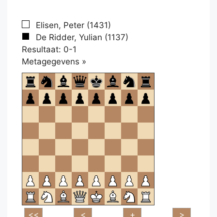
Elisen, Peter (1431)
De Ridder, Yulian (1137)
Resultaat: 0-1
Klikken
Metagegevens »
om
te
openen.