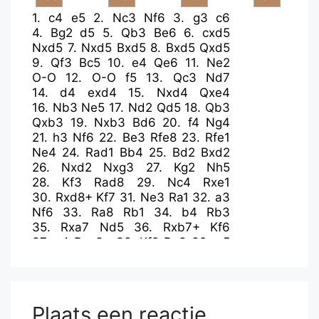
1.
c4
e5
2.
Nc3
Nf6
3.
g3
c6
4.
Bg2
d5
5.
Qb3
Be6
6.
cxd5
Nxd5
7.
Nxd5
Bxd5
8.
Bxd5
Qxd5
9.
Qf3
Bc5
10.
e4
Qe6
11.
Ne2
O-O
12.
O-O
f5
13.
Qc3
Nd7
14.
d4
exd4
15.
Nxd4
Qxe4
16.
Nb3
Ne5
17.
Nd2
Qd5
18.
Qb3
Qxb3
19.
Nxb3
Bd6
20.
f4
Ng4
21.
h3
Nf6
22.
Be3
Rfe8
23.
Rfe1
Ne4
24.
Rad1
Bb4
25.
Bd2
Bxd2
26.
Nxd2
Nxg3
27.
Kg2
Nh5
28.
Kf3
Rad8
29.
Nc4
Rxe1
30.
Rxd8+
Kf7
31.
Ne3
Ra1
32.
a3
Nf6
33.
Ra8
Rb1
34.
b4
Rb3
35.
Rxa7
Nd5
36.
Rxb7+
Kf6
37.
a4
Rxe3+
38.
Kf2
Ra3
39.
a5
Ra4
40.
a6
Rxa6
Plaats een reactie