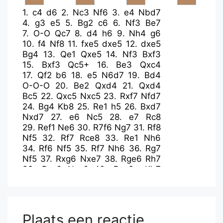
1.
c4
d6
2.
Nc3
Nf6
3.
e4
Nbd7
4.
g3
e5
5.
Bg2
c6
6.
Nf3
Be7
7.
O-O
Qc7
8.
d4
h6
9.
Nh4
g6
10.
f4
Nf8
11.
fxe5
dxe5
12.
dxe5
Bg4
13.
Qe1
Qxe5
14.
Nf3
Bxf3
15.
Bxf3
Qc5+
16.
Be3
Qxc4
17.
Qf2
b6
18.
e5
N6d7
19.
Bd4
O-O-O
20.
Be2
Qxd4
21.
Qxd4
Bc5
22.
Qxc5
Nxc5
23.
Rxf7
Nfd7
24.
Bg4
Kb8
25.
Re1
h5
26.
Bxd7
Nxd7
27.
e6
Nc5
28.
e7
Rc8
29.
Ref1
Ne6
30.
R7f6
Ng7
31.
Rf8
Nf5
32.
Rf7
Rce8
33.
Re1
Nh6
34.
Rf6
Nf5
35.
Rf7
Nh6
36.
Rg7
Nf5
37.
Rxg6
Nxe7
38.
Rge6
Rh7
39.
Rxc6
Nxc6
40.
Rxe8+
Kb7
41.
Ne4
Re7
42.
Rxe7+
Nxe7
43.
Nf6
h4
44.
gxh4
Nf5
45.
h5
Nh6
46.
Kf2
Kc6
47.
Kf3
Kd6
48.
Kf4
Ke6
49.
Kg5
Nf7+
50.
Kg6
Plaats een reactie
Ne5+
51.
Kg7
Nf7
52.
Ng4
Nd6