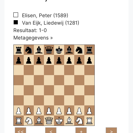
Elisen, Peter (1589)
Van Eijk, Liedewij (1281)
Resultaat: 1-0
Klikken
Metagegevens »
om
te
openen.