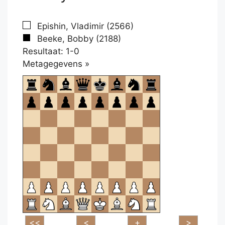
Epishin, Vladimir (2566)
Beeke, Bobby (2188)
Resultaat: 1-0
Klikken
Metagegevens »
om
te
openen.