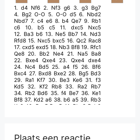
1.
d4
Nf6
2.
Nf3
g6
3.
g3
Bg7
4.
Bg2
O-O
5.
O-O
d5
6.
Nbd2
Nbd7
7.
c4
e6
8.
b4
Qe7
9.
Rb1
c6
10.
b5
c5
11.
dxc5
Nxc5
12.
Ba3
b6
13.
Ne5
Bb7
14.
Nd3
Rfd8
15.
Nxc5
bxc5
16.
Qc2
Rac8
17.
cxd5
exd5
18.
Nb3
Bf8
19.
Rfc1
Qe8
20.
Bb2
Ne4
21.
Na5
Ba8
22.
Bxe4
Qxe4
23.
Qxe4
dxe4
24.
Nc4
Bd5
25.
a4
f5
26.
Bf6
Bxc4
27.
Bxd8
Bxe2
28.
Bg5
Bd3
29.
Ra1
Kf7
30.
Be3
Ke6
31.
f3
Kd5
32.
Kf2
Rb8
33.
Ra2
Rb7
34.
Rb2
Bd6
35.
f4
Be7
36.
Ke1
Bf8
37.
Kd2
a6
38.
b6
a5
39.
Rb3
Kc6
40.
Bxc5
Bxc5
41.
Rbc3
Rxb6
42.
Rxc5+
Kd6
43.
Ke3
Rb2
44.
Rc7
h5
45.
R1c6+
Kd5
46.
Rc5+
Kd6
47.
R7c6+
Plaats een reactie