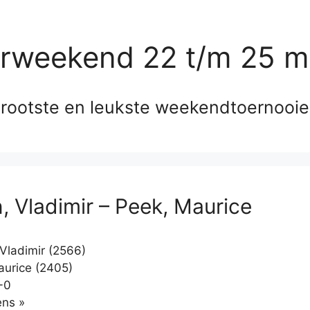
erweekend 22 t/m 25 m
rootste en leukste weekendtoernooi
n, Vladimir – Peek, Maurice
 Vladimir (2566)
urice (2405)
-0
Klikken
ns »