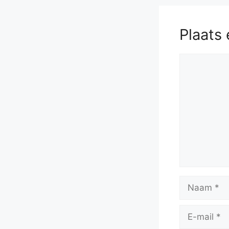
Plaats 
Reactie
Naam
E-
mail