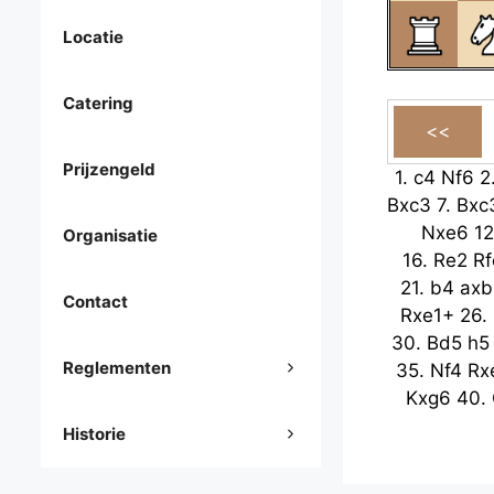
Locatie
Catering
Prijzengeld
1.
c4
Nf6
2
Bxc3
7.
Bxc
Nxe6
1
Organisatie
16.
Re2
Rf
21.
b4
axb
Contact
Rxe1+
26.
30.
Bd5
h5
Reglementen
35.
Nf4
Rx
Kxg6
40.
Historie