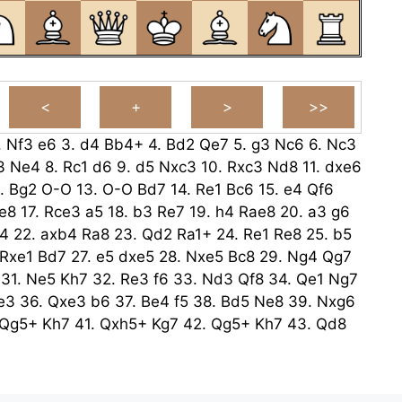
.
Nf3
e6
3.
d4
Bb4+
4.
Bd2
Qe7
5.
g3
Nc6
6.
Nc3
3
Ne4
8.
Rc1
d6
9.
d5
Nxc3
10.
Rxc3
Nd8
11.
dxe6
2.
Bg2
O-O
13.
O-O
Bd7
14.
Re1
Bc6
15.
e4
Qf6
e8
17.
Rce3
a5
18.
b3
Re7
19.
h4
Rae8
20.
a3
g6
4
22.
axb4
Ra8
23.
Qd2
Ra1+
24.
Re1
Re8
25.
b5
Rxe1
Bd7
27.
e5
dxe5
28.
Nxe5
Bc8
29.
Ng4
Qg7
31.
Ne5
Kh7
32.
Re3
f6
33.
Nd3
Qf8
34.
Qe1
Ng7
e3
36.
Qxe3
b6
37.
Be4
f5
38.
Bd5
Ne8
39.
Nxg6
Qg5+
Kh7
41.
Qxh5+
Kg7
42.
Qg5+
Kh7
43.
Qd8