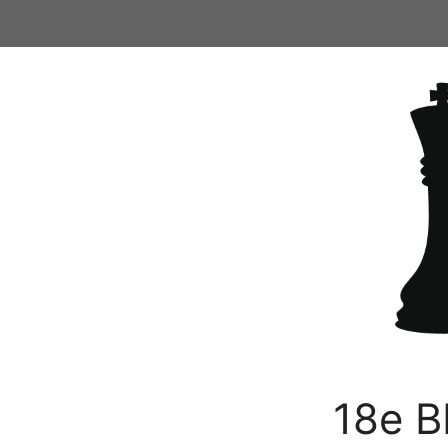
Ga
naar
de
inhoud
18e B