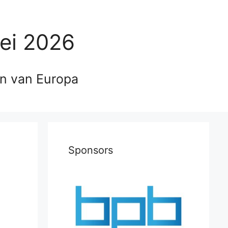
ei 2026
en van Europa
Sponsors