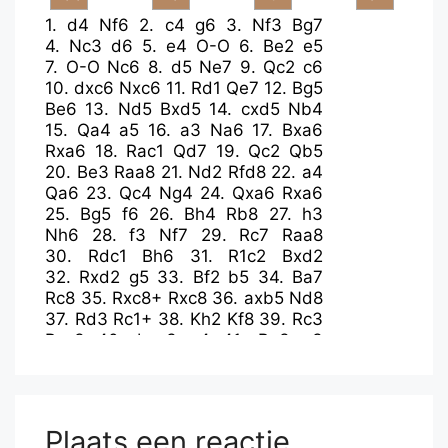
1.
d4
Nf6
2.
c4
g6
3.
Nf3
Bg7
4.
Nc3
d6
5.
e4
O-O
6.
Be2
e5
7.
O-O
Nc6
8.
d5
Ne7
9.
Qc2
c6
10.
dxc6
Nxc6
11.
Rd1
Qe7
12.
Bg5
Be6
13.
Nd5
Bxd5
14.
cxd5
Nb4
15.
Qa4
a5
16.
a3
Na6
17.
Bxa6
Rxa6
18.
Rac1
Qd7
19.
Qc2
Qb5
20.
Be3
Raa8
21.
Nd2
Rfd8
22.
a4
Qa6
23.
Qc4
Ng4
24.
Qxa6
Rxa6
25.
Bg5
f6
26.
Bh4
Rb8
27.
h3
Nh6
28.
f3
Nf7
29.
Rc7
Raa8
30.
Rdc1
Bh6
31.
R1c2
Bxd2
32.
Rxd2
g5
33.
Bf2
b5
34.
Ba7
Rc8
35.
Rxc8+
Rxc8
36.
axb5
Nd8
37.
Rd3
Rc1+
38.
Kh2
Kf8
39.
Rc3
Rxc3
40.
bxc3
a4
41.
Be3
a3
42.
Bc1
a2
43.
Bb2
Ke7
44.
Kg3
h5
45.
Kf2
Nb7
46.
Ke2
Kd7
47.
Kd2
Kc7
48.
c4
Kb6
49.
Kc3
Kc5
50.
Ba3+
Kb6
51.
Kb2
Plaats een reactie