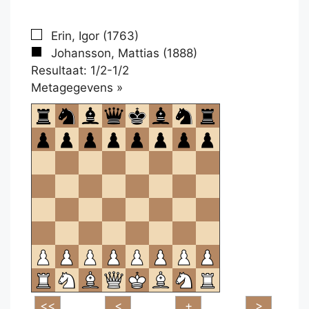
Erin, Igor (1763)
Johansson, Mattias (1888)
Resultaat: 1/2-1/2
Klikken
Metagegevens »
om
te
openen.