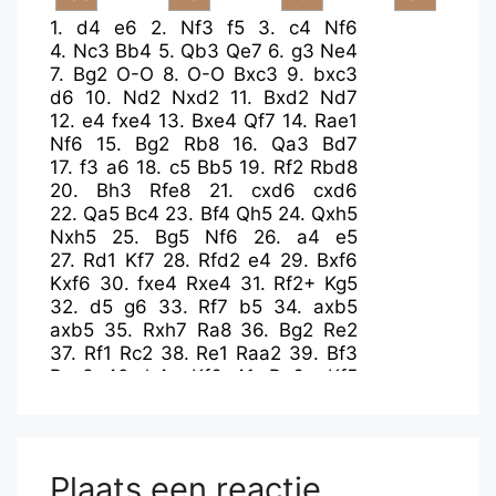
1.
d4
e6
2.
Nf3
f5
3.
c4
Nf6
4.
Nc3
Bb4
5.
Qb3
Qe7
6.
g3
Ne4
7.
Bg2
O-O
8.
O-O
Bxc3
9.
bxc3
d6
10.
Nd2
Nxd2
11.
Bxd2
Nd7
12.
e4
fxe4
13.
Bxe4
Qf7
14.
Rae1
Nf6
15.
Bg2
Rb8
16.
Qa3
Bd7
17.
f3
a6
18.
c5
Bb5
19.
Rf2
Rbd8
20.
Bh3
Rfe8
21.
cxd6
cxd6
22.
Qa5
Bc4
23.
Bf4
Qh5
24.
Qxh5
Nxh5
25.
Bg5
Nf6
26.
a4
e5
27.
Rd1
Kf7
28.
Rfd2
e4
29.
Bxf6
Kxf6
30.
fxe4
Rxe4
31.
Rf2+
Kg5
32.
d5
g6
33.
Rf7
b5
34.
axb5
axb5
35.
Rxh7
Ra8
36.
Bg2
Re2
37.
Rf1
Rc2
38.
Re1
Raa2
39.
Bf3
Rxc3
40.
h4+
Kf6
41.
Re6+
Kf5
42.
Rf7#
Plaats een reactie