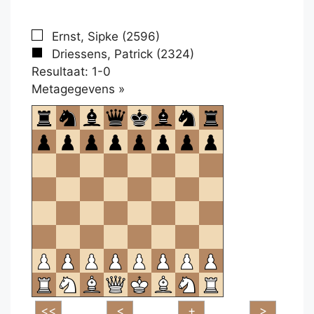
Ernst, Sipke (2596)
Driessens, Patrick (2324)
Resultaat: 1-0
Klikken
Metagegevens »
om
te
openen.