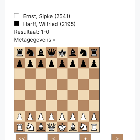
Ernst, Sipke (2541)
Harff, Wilfried (2195)
Resultaat: 1-0
Klikken
Metagegevens »
om
te
openen.