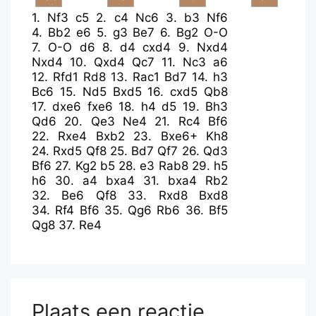
1.
Nf3
c5
2.
c4
Nc6
3.
b3
Nf6
4.
Bb2
e6
5.
g3
Be7
6.
Bg2
O-O
7.
O-O
d6
8.
d4
cxd4
9.
Nxd4
Nxd4
10.
Qxd4
Qc7
11.
Nc3
a6
12.
Rfd1
Rd8
13.
Rac1
Bd7
14.
h3
Bc6
15.
Nd5
Bxd5
16.
cxd5
Qb8
17.
dxe6
fxe6
18.
h4
d5
19.
Bh3
Qd6
20.
Qe3
Ne4
21.
Rc4
Bf6
22.
Rxe4
Bxb2
23.
Bxe6+
Kh8
24.
Rxd5
Qf8
25.
Bd7
Qf7
26.
Qd3
Bf6
27.
Kg2
b5
28.
e3
Rab8
29.
h5
h6
30.
a4
bxa4
31.
bxa4
Rb2
32.
Be6
Qf8
33.
Rxd8
Bxd8
34.
Rf4
Bf6
35.
Qg6
Rb6
36.
Bf5
Qg8
37.
Re4
Plaats een reactie