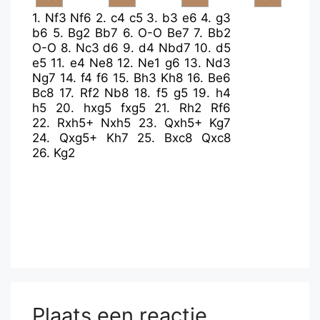
1.
Nf3
Nf6
2.
c4
c5
3.
b3
e6
4.
g3
b6
5.
Bg2
Bb7
6.
O-O
Be7
7.
Bb2
O-O
8.
Nc3
d6
9.
d4
Nbd7
10.
d5
e5
11.
e4
Ne8
12.
Ne1
g6
13.
Nd3
Ng7
14.
f4
f6
15.
Bh3
Kh8
16.
Be6
Bc8
17.
Rf2
Nb8
18.
f5
g5
19.
h4
h5
20.
hxg5
fxg5
21.
Rh2
Rf6
22.
Rxh5+
Nxh5
23.
Qxh5+
Kg7
24.
Qxg5+
Kh7
25.
Bxc8
Qxc8
26.
Kg2
Plaats een reactie