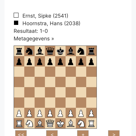
Ernst, Sipke (2541)
Hoornstra, Hans (2038)
Resultaat: 1-0
Klikken
Metagegevens »
om
te
openen.