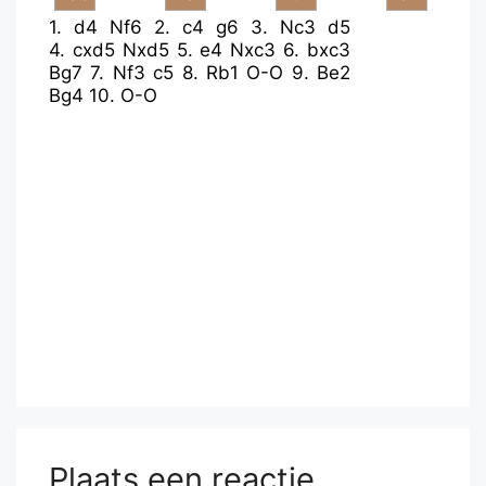
1.
d4
Nf6
2.
c4
g6
3.
Nc3
d5
4.
cxd5
Nxd5
5.
e4
Nxc3
6.
bxc3
Bg7
7.
Nf3
c5
8.
Rb1
O-O
9.
Be2
Bg4
10.
O-O
Plaats een reactie