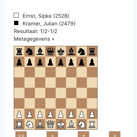
Ernst, Sipke (2528)
Kramer, Julian (2479)
Resultaat: 1/2-1/2
Klikken
Metagegevens »
om
te
openen.