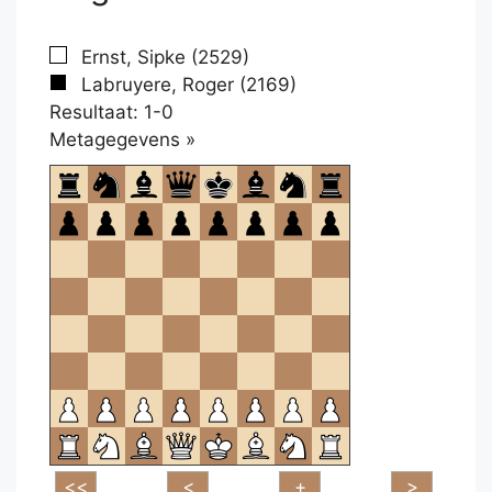
Ernst, Sipke (2529)
Labruyere, Roger (2169)
Resultaat: 1-0
Klikken
Metagegevens »
om
te
openen.