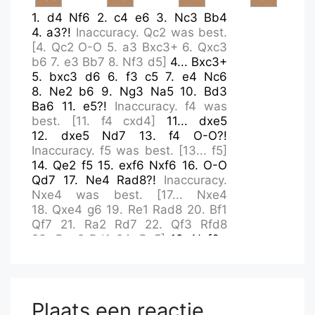
1.
d4
Nf6
2.
c4
e6
3.
Nc3
Bb4
4.
a3?!
Inaccuracy.
Qc2
was best.
[
4.
Qc2
O-O
5.
a3
Bxc3+
6.
Qxc3
b6
7.
e3
Bb7
8.
Nf3
d5
]
4...
Bxc3+
5.
bxc3
d6
6.
f3
c5
7.
e4
Nc6
8.
Ne2
b6
9.
Ng3
Na5
10.
Bd3
Ba6
11.
e5?!
Inaccuracy.
f4
was
best.
[
11.
f4
cxd4
]
11...
dxe5
12.
dxe5
Nd7
13.
f4
O-O?!
Inaccuracy.
f5
was best.
[
13...
f5
]
14.
Qe2
f5
15.
exf6
Nxf6
16.
O-O
Qd7
17.
Ne4
Rad8?!
Inaccuracy.
Nxe4
was best.
[
17...
Nxe4
18.
Qxe4
g6
19.
Re1
Rad8
20.
Bf1
Qf7
21.
Ra2
Rd7
22.
Qf3
Rfd8
23.
Rae2
Rd1
24.
Re5
]
18.
Nxf6+
Rxf6
19.
Rd1
g6
20.
Bc2?!
Inaccuracy.
f5
was best.
[
20.
f5
Bxc4
]
20...
Qe8
21.
Rxd8
Qxd8
22.
f5
Bxc4
23.
Qe5
Rf8??
Plaats een reactie
Blunder.
Nc6
was best.
[
23...
Nc6