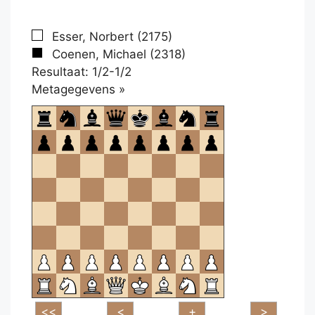
Esser, Norbert (2175)
Coenen, Michael (2318)
Resultaat: 1/2-1/2
Klikken
Metagegevens »
om
te
openen.