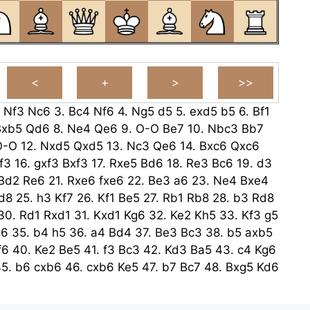
.
Nf3
Nc6
3.
Bc4
Nf6
4.
Ng5
d5
5.
exd5
b5
6.
Bf1
Bxb5
Qd6
8.
Ne4
Qe6
9.
O-O
Be7
10.
Nbc3
Bb7
O-O
12.
Nxd5
Qxd5
13.
Nc3
Qe6
14.
Bxc6
Qxc6
f3
16.
gxf3
Bxf3
17.
Rxe5
Bd6
18.
Re3
Bc6
19.
d3
Bd2
Re6
21.
Rxe6
fxe6
22.
Be3
a6
23.
Ne4
Bxe4
d8
25.
h3
Kf7
26.
Kf1
Be5
27.
Rb1
Rb8
28.
b3
Rd8
30.
Rd1
Rxd1
31.
Kxd1
Kg6
32.
Ke2
Kh5
33.
Kf3
g5
g6
35.
b4
h5
36.
a4
Bd4
37.
Be3
Bc3
38.
b5
axb5
f6
40.
Ke2
Be5
41.
f3
Bc3
42.
Kd3
Ba5
43.
c4
Kg6
45.
b6
cxb6
46.
cxb6
Ke5
47.
b7
Bc7
48.
Bxg5
Kd6
Bxb8
50.
Bf4+
e5
51.
Bg5
Ke6
52.
Ke2
Bd6
53.
Kf2
g3
Kg6
55.
f4
exf4+
56.
Bxf4
Be7
57.
Be3
Bd6+