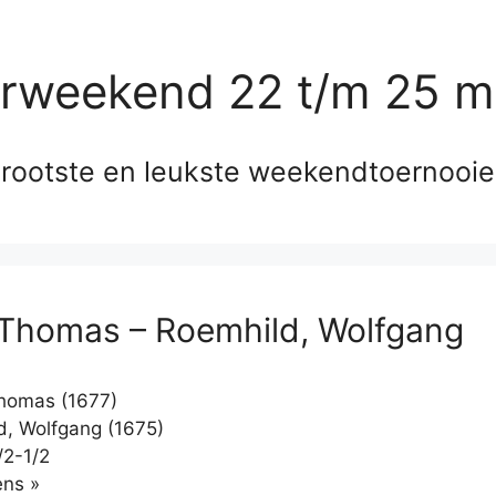
erweekend 22 t/m 25 m
rootste en leukste weekendtoernooi
 Thomas – Roemhild, Wolfgang
homas (1677)
, Wolfgang (1675)
/2-1/2
Klikken
ns »