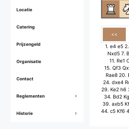
Locatie
Catering
Prijzengeld
1.
e4
e5
2
Nxd5
7.
11.
Re1
Organisatie
15.
Qf3
Qx
Rae8
20.
Contact
24.
dxe4
R
29.
Ke2
h6
Reglementen
34.
Bd2
K
39.
axb5
K
44.
c5
Kf6
Historie
49.
b8=Q
Kf7
54.
K