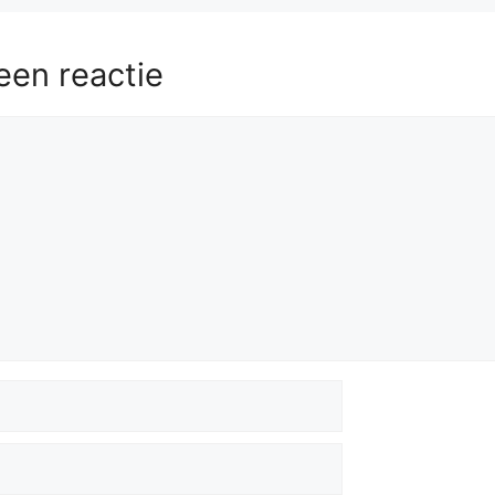
58.
Bf4
Bb4
59.
e5
Be7
60.
Be3
Kf5
een reactie