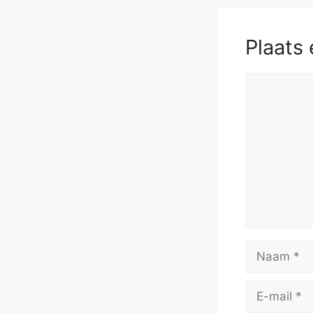
Plaats 
Reactie
Naam
E-
mail