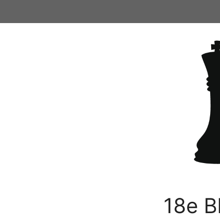
Ga
naar
de
inhoud
18e B