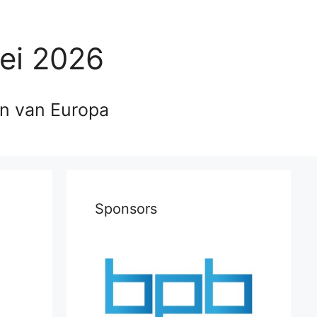
ei 2026
en van Europa
Sponsors