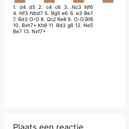
1.
d4
d5
2.
c4
c6
3.
Nc3
Nf6
4.
Nf3
Nbd7
5.
Bg5
e6
6.
e3
Be7
7.
Bd3
O-O
8.
Qc2
Re8
9.
O-O
Bf8
10.
Bxh7+
Kh8
11.
Bd3
g6
12.
Ne5
Be7
13.
Nxf7+
Plaats een reactie