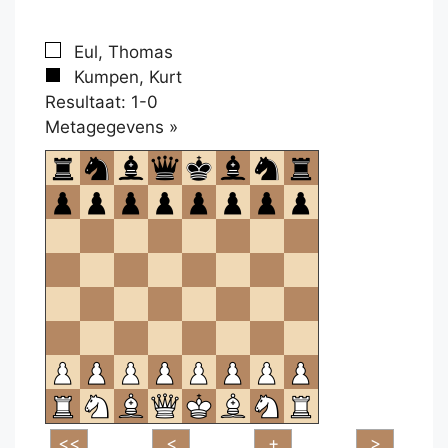
Eul, Thomas
Kumpen, Kurt
Resultaat: 1-0
Klikken
Metagegevens »
om
te
openen.