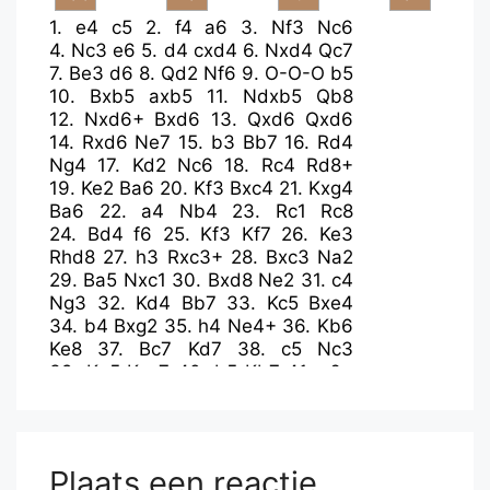
1.
e4
c5
2.
f4
a6
3.
Nf3
Nc6
4.
Nc3
e6
5.
d4
cxd4
6.
Nxd4
Qc7
7.
Be3
d6
8.
Qd2
Nf6
9.
O-O-O
b5
10.
Bxb5
axb5
11.
Ndxb5
Qb8
12.
Nxd6+
Bxd6
13.
Qxd6
Qxd6
14.
Rxd6
Ne7
15.
b3
Bb7
16.
Rd4
Ng4
17.
Kd2
Nc6
18.
Rc4
Rd8+
19.
Ke2
Ba6
20.
Kf3
Bxc4
21.
Kxg4
Ba6
22.
a4
Nb4
23.
Rc1
Rc8
24.
Bd4
f6
25.
Kf3
Kf7
26.
Ke3
Rhd8
27.
h3
Rxc3+
28.
Bxc3
Na2
29.
Ba5
Nxc1
30.
Bxd8
Ne2
31.
c4
Ng3
32.
Kd4
Bb7
33.
Kc5
Bxe4
34.
b4
Bxg2
35.
h4
Ne4+
36.
Kb6
Ke8
37.
Bc7
Kd7
38.
c5
Nc3
39.
Ka5
Kxc7
40.
b5
Kb7
41.
c6+
Bxc6
42.
bxc6+
Kxc6
43.
Kb4
Nxa4
44.
Kxa4
Kd5
45.
Kb4
Ke4
46.
f5
Kxf5
47.
Kc4
Kg4
48.
Kd4
Kxh4
49.
Ke4
g5
50.
Kf3
Kh3
Plaats een reactie
51.
Kf2
Kh2
52.
Kf3
h5
53.
Kf2
g4