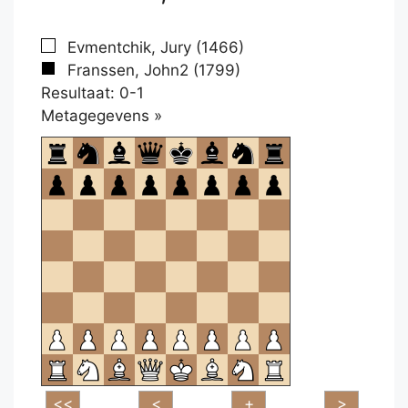
Evmentchik, Jury (1466)
Franssen, John2 (1799)
Resultaat: 0-1
Klikken
Metagegevens »
om
te
openen.