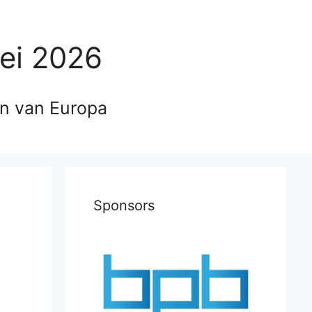
ei 2026
en van Europa
Sponsors