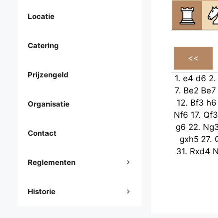
Locatie
Catering
Prijzengeld
1.
e4
d6
2
7.
Be2
Be7
12.
Bf3
h6
Organisatie
Nf6
17.
Qf3
g6
22.
Ng
Contact
gxh5
27.
31.
Rxd4
N
Reglementen
Historie