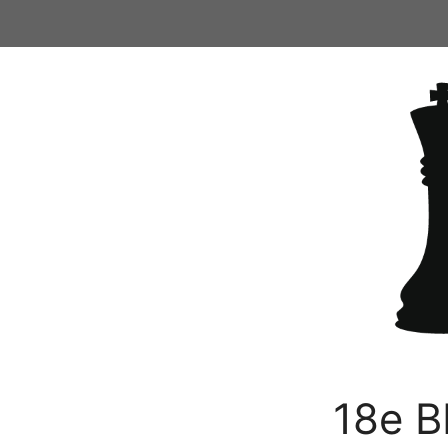
Ga
naar
de
inhoud
18e B