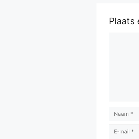
Plaats 
Reactie
Naam
E-
mail