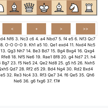
.
d4
Nf6
3.
Nc3
c6
4.
a4
Nbd7
5.
f4
e5
6.
Nf3
Qc7
8.
O-O
O-O
9.
Kh1
a5
10.
Qe1
exd4
11.
Nxd4
Nc5
13.
Qg3
Nh7
14.
Be3
Bd7
15.
Bg4
Bxg4
16.
Qxg4
Rfe8
18.
Nf5
Ne6
19.
Rae1
Bf8
20.
g4
Nd7
21.
h4
3
Bg7
23.
f5
Ne5
24.
Qe2
Nd8
25.
g5
h5
26.
Nxh5
Qxh5
Qd7
28.
Rf2
d5
29.
Bd4
Ng4
30.
Rd2
Bxd4
e5
32.
Re3
Nc4
33.
Rf3
Qe7
34.
f6
Qe5
35.
Qh6
Ne6
36.
g6
fxg6
37.
f7#