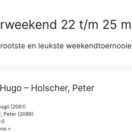
erweekend 22 t/m 25 m
rootste en leukste weekendtoernooi
 Hugo – Holscher, Peter
ugo (2061)
, Peter (2089)
-0
Klikken
ns »