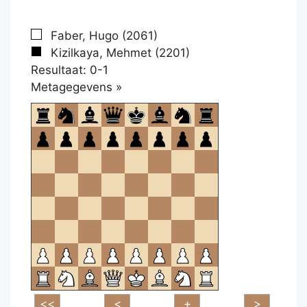
Faber, Hugo (2061)
Kizilkaya, Mehmet (2201)
Resultaat: 0-1
Klikken
Metagegevens »
om
te
openen.