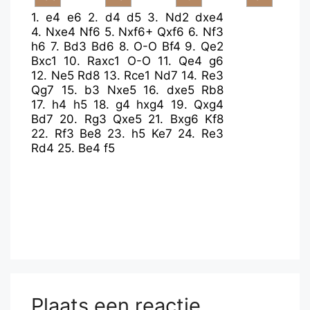
1.
e4
e6
2.
d4
d5
3.
Nd2
dxe4
4.
Nxe4
Nf6
5.
Nxf6+
Qxf6
6.
Nf3
h6
7.
Bd3
Bd6
8.
O-O
Bf4
9.
Qe2
Bxc1
10.
Raxc1
O-O
11.
Qe4
g6
12.
Ne5
Rd8
13.
Rce1
Nd7
14.
Re3
Qg7
15.
b3
Nxe5
16.
dxe5
Rb8
17.
h4
h5
18.
g4
hxg4
19.
Qxg4
Bd7
20.
Rg3
Qxe5
21.
Bxg6
Kf8
22.
Rf3
Be8
23.
h5
Ke7
24.
Re3
Rd4
25.
Be4
f5
Plaats een reactie