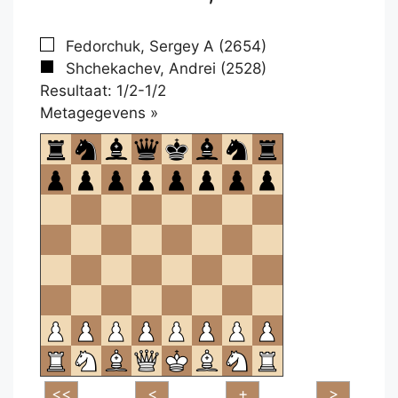
Fedorchuk, Sergey A (2654)
Shchekachev, Andrei (2528)
Resultaat: 1/2-1/2
Klikken
Metagegevens »
om
te
openen.