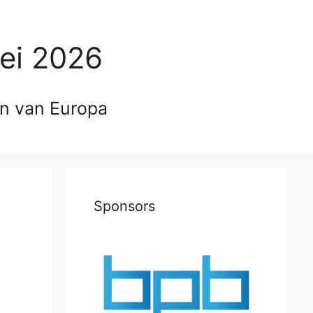
ei 2026
en van Europa
Sponsors