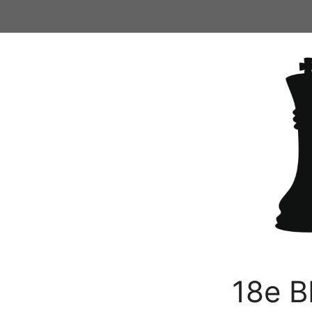
Ga
naar
de
inhoud
18e B