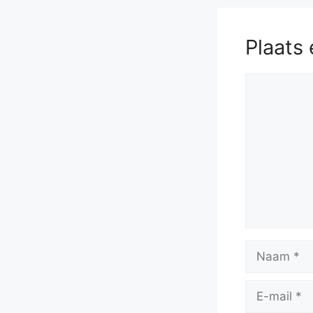
Plaats 
Reactie
Naam
E-
mail