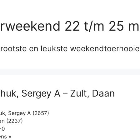
erweekend 22 t/m 25 m
rootste en leukste weekendtoernooi
huk, Sergey A – Zult, Daan
k, Sergey A (2657)
an (2237)
-0
Klikken
ns »