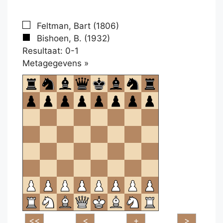
Feltman, Bart (1806)
Bishoen, B. (1932)
Resultaat: 0-1
Klikken
Metagegevens »
om
te
openen.