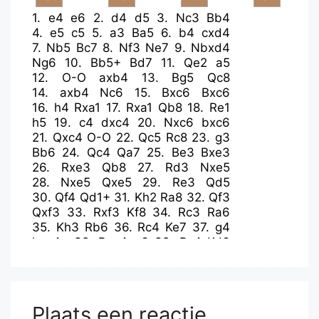
1.
e4
e6
2.
d4
d5
3.
Nc3
Bb4
4.
e5
c5
5.
a3
Ba5
6.
b4
cxd4
7.
Nb5
Bc7
8.
Nf3
Ne7
9.
Nbxd4
Ng6
10.
Bb5+
Bd7
11.
Qe2
a5
12.
O-O
axb4
13.
Bg5
Qc8
14.
axb4
Nc6
15.
Bxc6
Bxc6
16.
h4
Rxa1
17.
Rxa1
Qb8
18.
Re1
h5
19.
c4
dxc4
20.
Nxc6
bxc6
21.
Qxc4
O-O
22.
Qc5
Rc8
23.
g3
Bb6
24.
Qc4
Qa7
25.
Be3
Bxe3
26.
Rxe3
Qb8
27.
Rd3
Nxe5
28.
Nxe5
Qxe5
29.
Re3
Qd5
30.
Qf4
Qd1+
31.
Kh2
Ra8
32.
Qf3
Qxf3
33.
Rxf3
Kf8
34.
Rc3
Ra6
35.
Kh3
Rb6
36.
Rc4
Ke7
37.
g4
hxg4+
38.
Rxg4
g6
39.
Rc4
Kd6
40.
Rf4
f5
41.
h5
g5
42.
Rc4
Rb8
43.
Rd4+
Ke5
Plaats een reactie