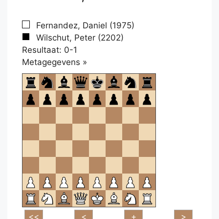
Fernandez, Daniel (1975)
Wilschut, Peter (2202)
Resultaat: 0-1
Klikken
Metagegevens »
om
te
openen.