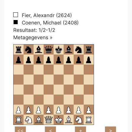
Fier, Alexandr (2624)
Coenen, Michael (2408)
Resultaat: 1/2-1/2
Klikken
Metagegevens »
om
te
openen.