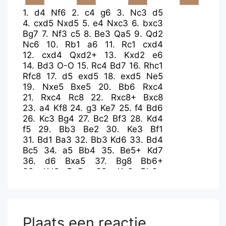
1.
d4
Nf6
2.
c4
g6
3.
Nc3
d5
4.
cxd5
Nxd5
5.
e4
Nxc3
6.
bxc3
Bg7
7.
Nf3
c5
8.
Be3
Qa5
9.
Qd2
Nc6
10.
Rb1
a6
11.
Rc1
cxd4
12.
cxd4
Qxd2+
13.
Kxd2
e6
14.
Bd3
O-O
15.
Rc4
Bd7
16.
Rhc1
Rfc8
17.
d5
exd5
18.
exd5
Ne5
19.
Nxe5
Bxe5
20.
Bb6
Rxc4
21.
Rxc4
Rc8
22.
Rxc8+
Bxc8
23.
a4
Kf8
24.
g3
Ke7
25.
f4
Bd6
26.
Kc3
Bg4
27.
Bc2
Bf3
28.
Kd4
f5
29.
Bb3
Be2
30.
Ke3
Bf1
31.
Bd1
Ba3
32.
Bb3
Kd6
33.
Bd4
Bc5
34.
a5
Bb4
35.
Be5+
Kd7
36.
d6
Bxa5
37.
Bg8
Bb6+
38.
Kd2
Ba5+
39.
Ke3
Bb6+
40.
Kd2
Ba5+
41.
Ke3
Bb6+
42.
Kd2
Bc5
43.
Bxh7
Bh3
44.
Bxg6
Bxd6
45.
Bd4
Kc6
46.
Bf7
b5
47.
Kc2
Bc5
48.
Kd3
a5
Plaats een reactie
49.
Be8+
Kd5
50.
Bf7+
Kc6