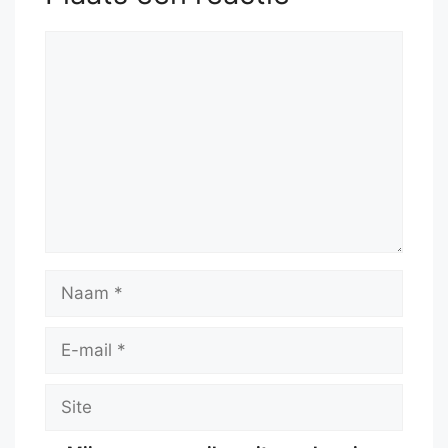
51.
Be8+
Kd5
52.
Bf7+
Kc6
Reactie
Naam
E-
mail
Site