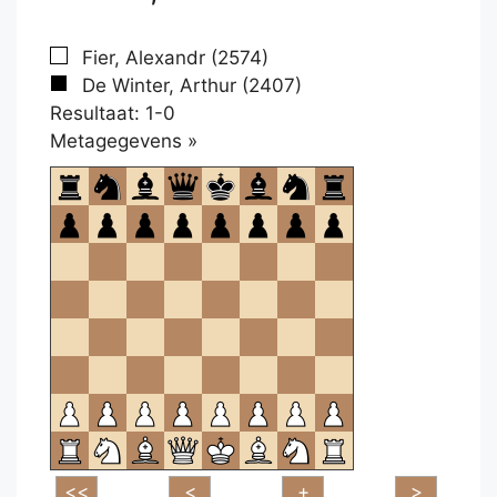
Fier, Alexandr (2574)
De Winter, Arthur (2407)
Resultaat: 1-0
Klikken
Metagegevens »
om
te
openen.