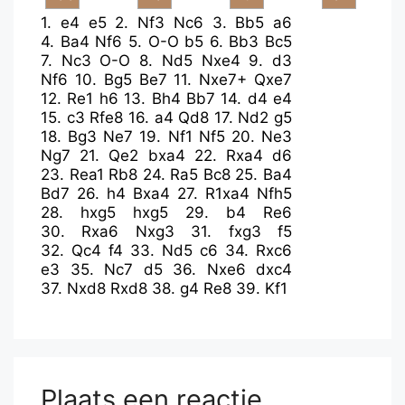
1.
e4
e5
2.
Nf3
Nc6
3.
Bb5
a6
4.
Ba4
Nf6
5.
O-O
b5
6.
Bb3
Bc5
7.
Nc3
O-O
8.
Nd5
Nxe4
9.
d3
Nf6
10.
Bg5
Be7
11.
Nxe7+
Qxe7
12.
Re1
h6
13.
Bh4
Bb7
14.
d4
e4
15.
c3
Rfe8
16.
a4
Qd8
17.
Nd2
g5
18.
Bg3
Ne7
19.
Nf1
Nf5
20.
Ne3
Ng7
21.
Qe2
bxa4
22.
Rxa4
d6
23.
Rea1
Rb8
24.
Ra5
Bc8
25.
Ba4
Bd7
26.
h4
Bxa4
27.
R1xa4
Nfh5
28.
hxg5
hxg5
29.
b4
Re6
30.
Rxa6
Nxg3
31.
fxg3
f5
32.
Qc4
f4
33.
Nd5
c6
34.
Rxc6
e3
35.
Nc7
d5
36.
Nxe6
dxc4
37.
Nxd8
Rxd8
38.
g4
Re8
39.
Kf1
Plaats een reactie