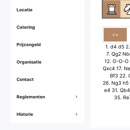
Locatie
Catering
Prijzengeld
1.
d4
d5
2
7.
Qg2
Nb
12.
O-O-O
Organisatie
Qxc4
17.
N
Bf3
22.
Contact
26.
Ng3
h5
e4
31.
Qb4
Reglementen
35.
Re
Historie