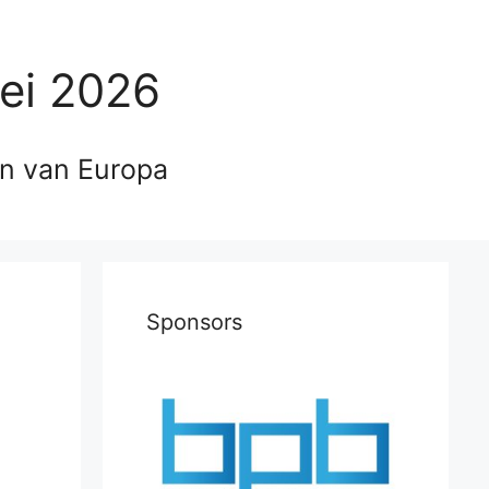
ei 2026
en van Europa
Sponsors