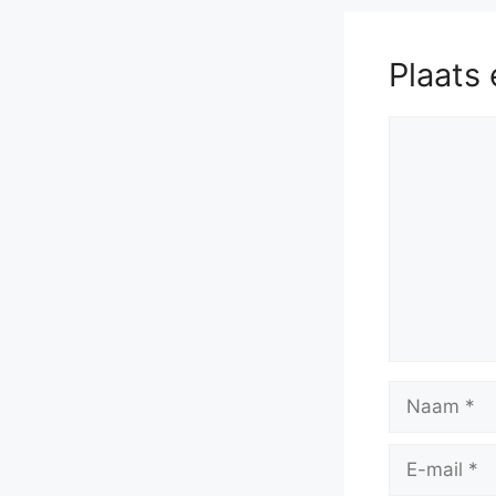
Plaats 
Reactie
Naam
E-
mail