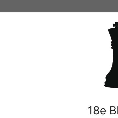
Ga
naar
de
inhoud
18e B