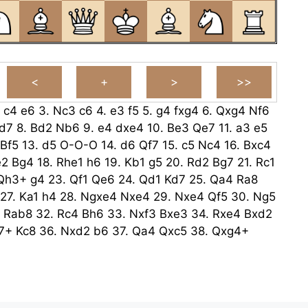
.
c4
e6
3.
Nc3
c6
4.
e3
f5
5.
g4
fxg4
6.
Qxg4
Nf6
d7
8.
Bd2
Nb6
9.
e4
dxe4
10.
Be3
Qe7
11.
a3
e5
Bf5
13.
d5
O-O-O
14.
d6
Qf7
15.
c5
Nc4
16.
Bxc4
e2
Bg4
18.
Rhe1
h6
19.
Kb1
g5
20.
Rd2
Bg7
21.
Rc1
Qh3+
g4
23.
Qf1
Qe6
24.
Qd1
Kd7
25.
Qa4
Ra8
27.
Ka1
h4
28.
Ngxe4
Nxe4
29.
Nxe4
Qf5
30.
Ng5
Rab8
32.
Rc4
Bh6
33.
Nxf3
Bxe3
34.
Rxe4
Bxd2
7+
Kc8
36.
Nxd2
b6
37.
Qa4
Qxc5
38.
Qxg4+