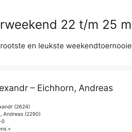
erweekend 22 t/m 25 m
rootste en leukste weekendtoernooi
Alexandr – Eichhorn, Andreas
exandr (2624)
, Andreas (2290)
-0
Klikken
ns »