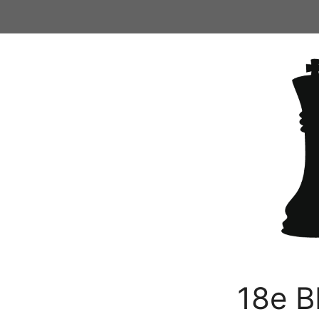
Ga
naar
de
inhoud
18e B