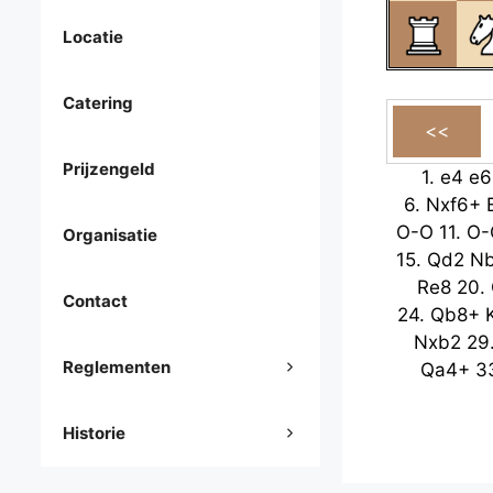
Locatie
Catering
Prijzengeld
1.
e4
e6
6.
Nxf6+
O-O
11.
O-
Organisatie
15.
Qd2
N
Re8
20.
Contact
24.
Qb8+
Nxb2
29
Reglementen
Qa4+
3
Historie