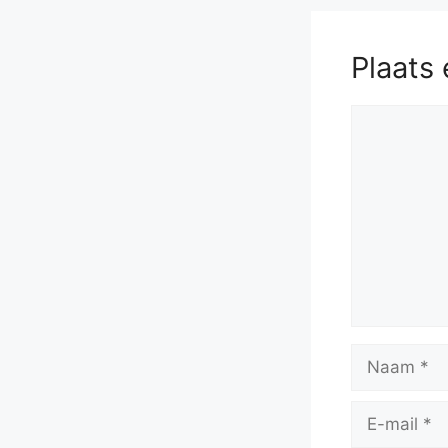
Plaats 
Reactie
Naam
E-
mail