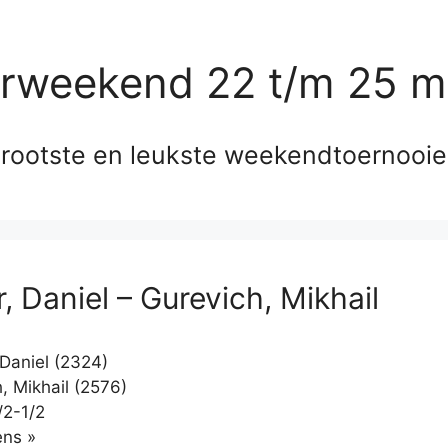
erweekend 22 t/m 25 m
rootste en leukste weekendtoernooi
, Daniel – Gurevich, Mikhail
 Daniel (2324)
, Mikhail (2576)
/2-1/2
Klikken
ns »