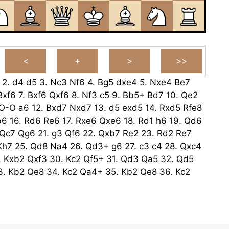
2.
d4
d5
3.
Nc3
Nf6
4.
Bg5
dxe4
5.
Nxe4
Be7
Bxf6
7.
Bxf6
Qxf6
8.
Nf3
c5
9.
Bb5+
Bd7
10.
Qe2
O-O
a6
12.
Bxd7
Nxd7
13.
d5
exd5
14.
Rxd5
Rfe8
b6
16.
Rd6
Re6
17.
Rxe6
Qxe6
18.
Rd1
h6
19.
Qd6
Qc7
Qg6
21.
g3
Qf6
22.
Qxb7
Re2
23.
Rd2
Re7
Kh7
25.
Qd8
Na4
26.
Qd3+
g6
27.
c3
c4
28.
Qxc4
.
Kxb2
Qxf3
30.
Kc2
Qf5+
31.
Qd3
Qa5
32.
Qd5
3.
Kb2
Qe8
34.
Kc2
Qa4+
35.
Kb2
Qe8
36.
Kc2