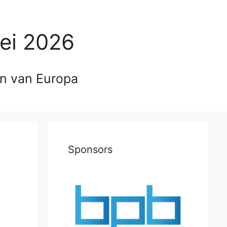
ei 2026
en van Europa
Sponsors